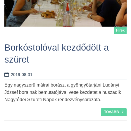
Hírek
Borkóstolóval kezdődött a
szüret
Tovább
2019-08-31
Egy nagyszerű mátrai borász, a gyöngyötarjáni Ludányi
József borainak bemutatójával vette kezdetét a huszadik
Nagyrédei Szüreti Napok rendezvénysorozata.
TOVÁBB