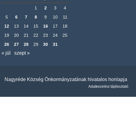
1
2
3
4
5
6
7
8
9
10
11
12
13
14
15
16
17
18
19
20
21
22
23
24
25
26
27
28
29
30
31
« júl
szept »
Nagyréde Község Önkormányzatának hivatalos honlapja
Adatkezelési tájékoztató