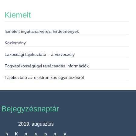
Kiemelt
Ismételt ingatlanárverési hirdetmények
Közlemény
Lakossági tájékoztató – árvízveszély
Fogyatékosságügyi tanácsadás információk
Tájékoztató az elektronikus ügyintézésről
Bejegyzésnaptár
2019. augusztus
h
K
s
c
p
s
v