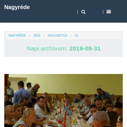
Nagyréde
NAGYRÉDE
2019
AUGUSZTUS
31
Napi archívum:
2019-08-31