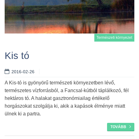
Természeti környezet
Kis tó
2016-02-26
Tovább
A Kis-tó is gyönyörű természeti környezetben lévő,
természetes vízforrásból, a Fancsal-kútból táplálkozó, fél
hektáros tó. A halakat gasztronómiailag értékelő
horgászokat szolgálja ki, akik a kapások élménye miatt
ülnek ki a partra.
TOVÁBB