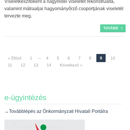
Viseletkészítőként a nagyrédei viseletet rekonstruálta,
valamint mátraaljai hagyományőrző csoportjának viseletét
tervezte meg.
TOVÁBB
…
« Előző
1
4
5
6
7
8
9
10
Navigáció
11
12
13
14
Következő »
e-ügyintézés
→Továbblépés az Önkormányzati Hivatali Portálra