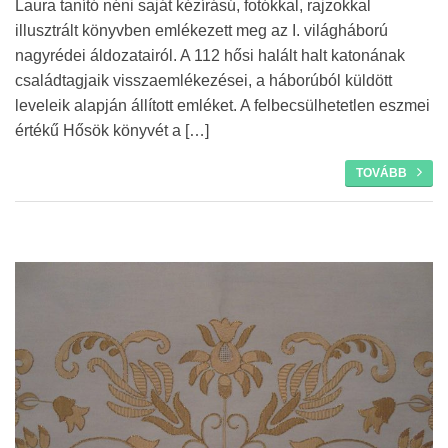
Laura tanító néni saját kézírású, fotókkal, rajzokkal
illusztrált könyvben emlékezett meg az I. világháború
nagyrédei áldozatairól. A 112 hősi halált halt katonának
családtagjaik visszaemlékezései, a háborúból küldött
leveleik alapján állított emléket. A felbecsülhetetlen eszmei
értékű Hősök könyvét a […]
TOVÁBB