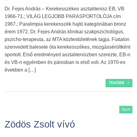
Dr. Fejes András – Kerekesszékes asztalitenisz EB, VB
1966-71.; VILÁG LEGJOBB PARASPORTOLÓJA cím
1967.; Paralimpia kerekesszék hajtó kategóriában bronz
érem 1972. Dr. Fejes András klinikai szakpszichológus,
pszicho-terapeuta, az MTA köztestületének tagja. Fiatalon
szenvedett balesete óta kerekesszékes, mozgássérültként
sportolt. Első eredményeit asztaliteniszben szerezte, EB-n
és VB-n egyéniben és párosban is első volt. Az 1970-es
években a […]
TOVÁBB
Sport
Zödös Zsolt vívó