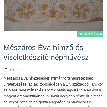
Kulturális örökség
Mészáros Éva hímző és
viseletkészítő népművész
Tovább
2016-02-26
Mészáros Éva hímzéseinek mintáit történelmi textilek
újratervezései adják, többségében a 17. századból, amikor
az olasz reneszánsz és a török hatás egyaránt jelen volt a
magyar ornamentikában. Munkái nagyobb része úrihímzés,
de begyűjtötte, feldolgozta Nagyréde mintakincsét is.