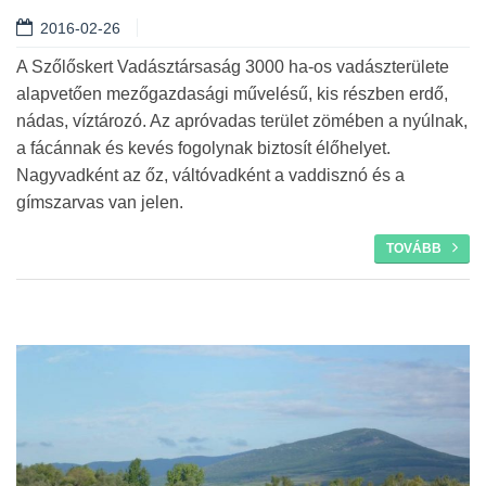
Tovább
2016-02-26
A Szőlőskert Vadásztársaság 3000 ha-os vadászterülete
alapvetően mezőgazdasági művelésű, kis részben erdő,
nádas, víztározó. Az apróvadas terület zömében a nyúlnak,
a fácánnak és kevés fogolynak biztosít élőhelyet.
Nagyvadként az őz, váltóvadként a vaddisznó és a
gímszarvas van jelen.
TOVÁBB