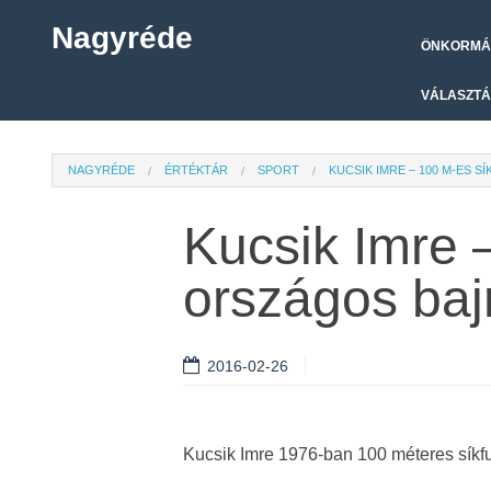
Nagyréde
ÖNKORMÁ
VÁLASZTÁ
NAGYRÉDE
ÉRTÉKTÁR
SPORT
KUCSIK IMRE – 100 M-ES 
Kucsik Imre 
országos baj
2016-02-26
Kucsik Imre 1976-ban 100 méteres síkfu