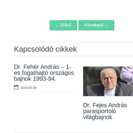
← Előző
Következő →
Navigáció
Kapcsolódó cikkek
Dr. Fehér András – 1-
es fogathajtó országos
bajnok 1993-94.
2016-02-26
Dr. Fejes András
parasportoló
világbajnok