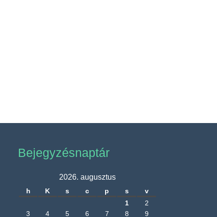
Bejegyzésnaptár
2026. augusztus
h
K
s
c
p
s
v
1
2
3
4
5
6
7
8
9