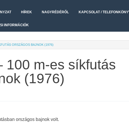
NYZAT
HÍREK
NAGYRÉDÉRŐL
KAPCSOLAT / TELEFONKÖNY
SI INFORMÁCIÓK
SÍKFUTÁS ORSZÁGOS BAJNOK (1976)
– 100 m-es síkfutás
nok (1976)
tásban országos bajnok volt.