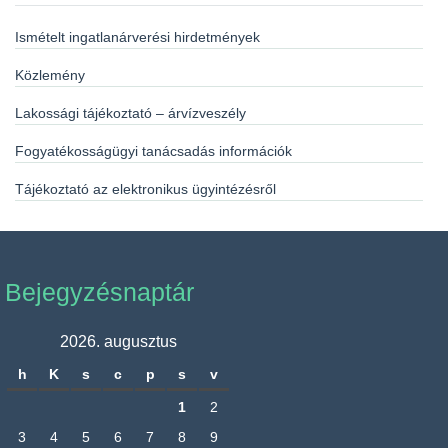
Ismételt ingatlanárverési hirdetmények
Közlemény
Lakossági tájékoztató – árvízveszély
Fogyatékosságügyi tanácsadás információk
Tájékoztató az elektronikus ügyintézésről
Bejegyzésnaptár
2026. augusztus
h
K
s
c
p
s
v
1
2
3
4
5
6
7
8
9