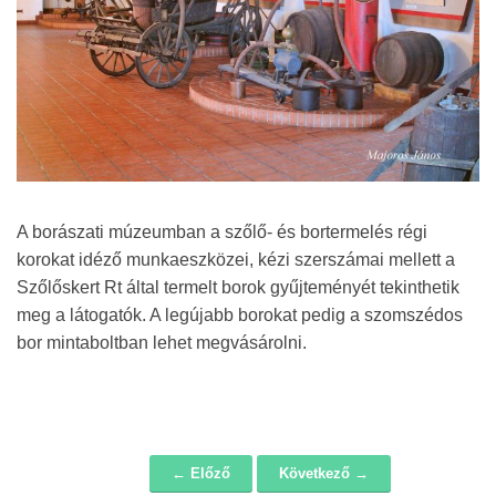
A borászati múzeumban a szőlő- és bortermelés régi
korokat idéző munkaeszközei, kézi szerszámai mellett a
Szőlőskert Rt által termelt borok gyűjteményét tekinthetik
meg a látogatók. A legújabb borokat pedig a szomszédos
bor mintaboltban lehet megvásárolni.
← Előző
Következő →
Navigáció