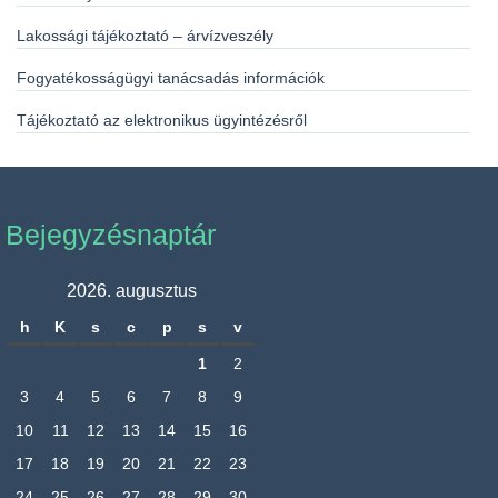
Lakossági tájékoztató – árvízveszély
Fogyatékosságügyi tanácsadás információk
Tájékoztató az elektronikus ügyintézésről
Bejegyzésnaptár
2026. augusztus
h
K
s
c
p
s
v
1
2
3
4
5
6
7
8
9
10
11
12
13
14
15
16
17
18
19
20
21
22
23
24
25
26
27
28
29
30