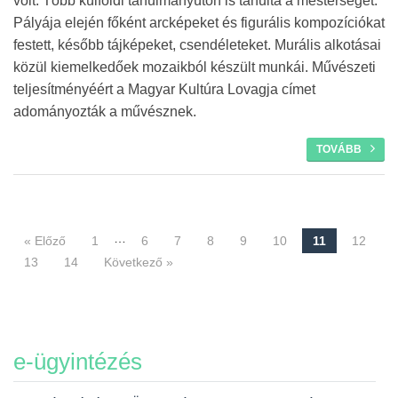
volt. Több külföldi tanulmányúton is tanulta a mesterségét.
Pályája elején főként arcképeket és figurális kompozíciókat
festett, később tájképeket, csendéleteket. Murális alkotásai
közül kiemelkedőek mozaikból készült munkái. Művészeti
teljesítményéért a Magyar Kultúra Lovagja címet
adományozták a művésznek.
TOVÁBB
…
« Előző
1
6
7
8
9
10
11
12
Navigáció
13
14
Következő »
e-ügyintézés