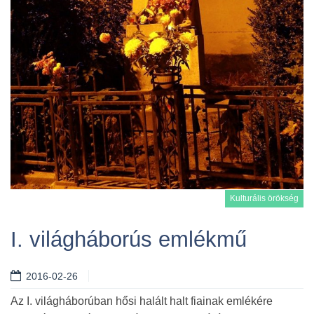
Kulturális örökség
I. világháborús emlékmű
2016-02-26
Tovább
Az I. világháborúban hősi halált halt fiainak emlékére