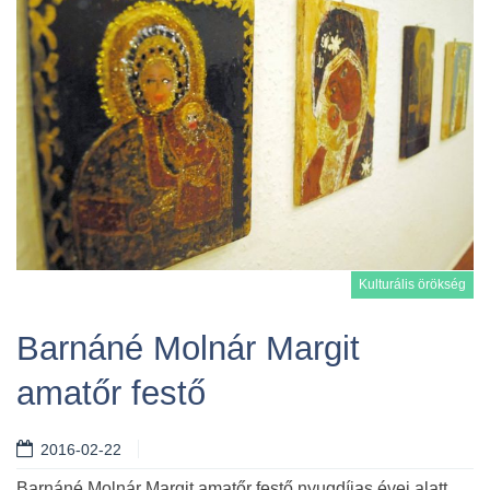
Kulturális örökség
Barnáné Molnár Margit
amatőr festő
Tovább
2016-02-22
Barnáné Molnár Margit amatőr festő nyugdíjas évei alatt