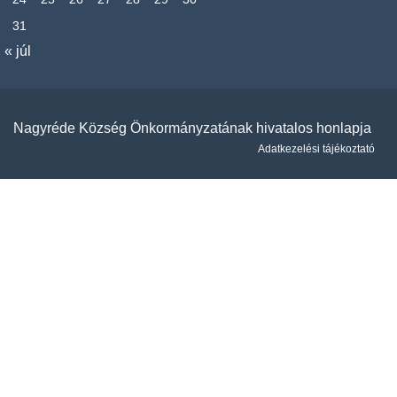
31
« júl
Nagyréde Község Önkormányzatának hivatalos honlapja
Adatkezelési tájékoztató