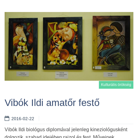
Kulturális örökség
Vibók Ildi amatőr festő
2016-02-22
Tovább
Vibók Ildi biológus diplomával jelenleg kineziológusként
dolgozik, szabad idejében rajzol és fest. Műveinek