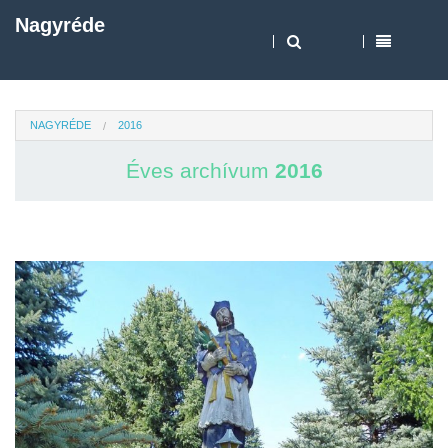
Nagyréde
NAGYRÉDE
2016
Éves archívum
2016