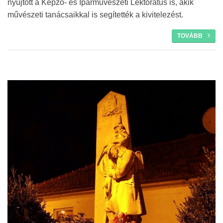
nyújtott a Képző- és Iparművészeti Lektorátus is, akik
művészeti tanácsaikkal is segítették a kivitelezést.
TOVÁBB