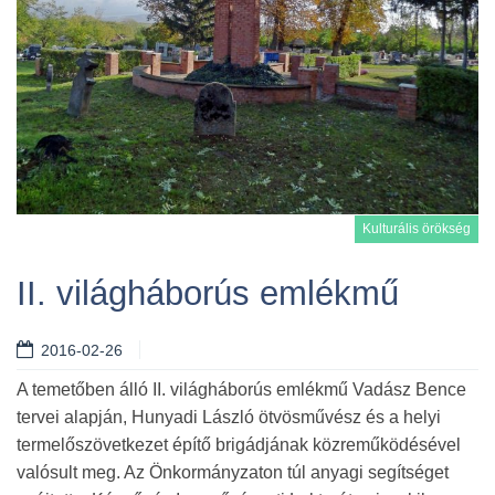
Kulturális örökség
II. világháborús emlékmű
2016-02-26
Tovább
A temetőben álló II. világháborús emlékmű Vadász Bence
tervei alapján, Hunyadi László ötvösművész és a helyi
termelőszövetkezet építő brigádjának közreműködésével
valósult meg. Az Önkormányzaton túl anyagi segítséget