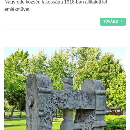
Nagyréde község lakossága 1918-ban állítatott fel
emlékművet.
TOVÁBB