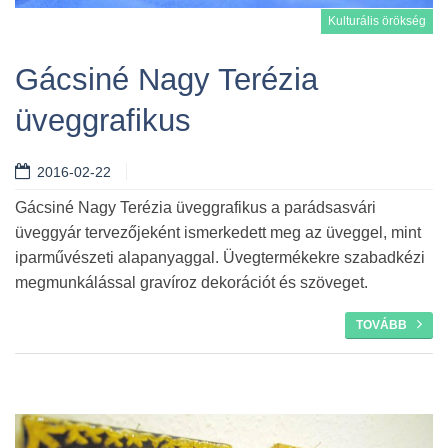
Kulturális örökség
Gácsiné Nagy Terézia
üveggrafikus
Tovább
2016-02-22
Gácsiné Nagy Terézia üveggrafikus a parádsasvári
üveggyár tervezőjeként ismerkedett meg az üveggel, mint
iparművészeti alapanyaggal. Üvegtermékekre szabadkézi
megmunkálással gravíroz dekorációt és szöveget.
TOVÁBB