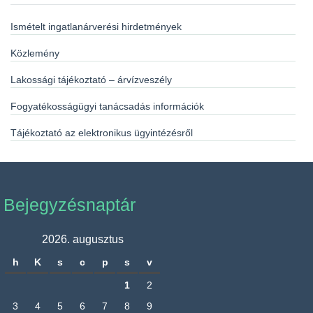
Ismételt ingatlanárverési hirdetmények
Közlemény
Lakossági tájékoztató – árvízveszély
Fogyatékosságügyi tanácsadás információk
Tájékoztató az elektronikus ügyintézésről
Bejegyzésnaptár
2026. augusztus
h
K
s
c
p
s
v
1
2
3
4
5
6
7
8
9