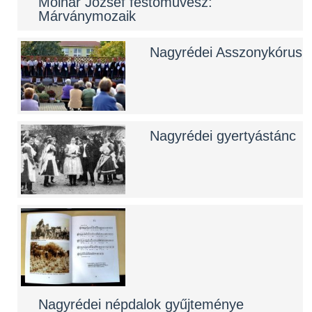
Molnár József festőművész:
Márványmozaik
Nagyrédei Asszonykórus
Nagyrédei gyertyástánc
Nagyrédei népdalok gyűjteménye