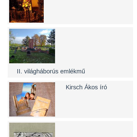
II. világháborús emlékmű
Kirsch Ákos író