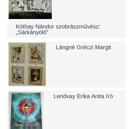
Kóthay Nándor szobrászművész:
„Sárkányölő”
Lángné Gréczi Margit
Lendvay Erika Anita író