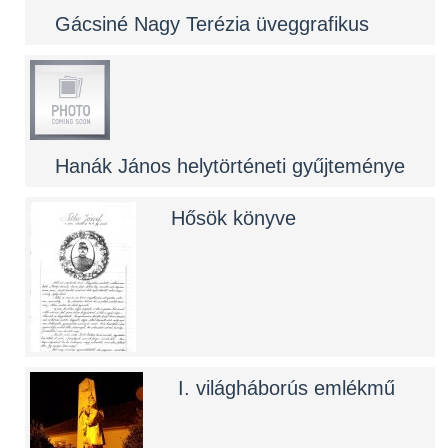
Gácsiné Nagy Terézia üveggrafikus
Hanák János helytörténeti gyűjteménye
Hősök könyve
I. világháborús emlékmű