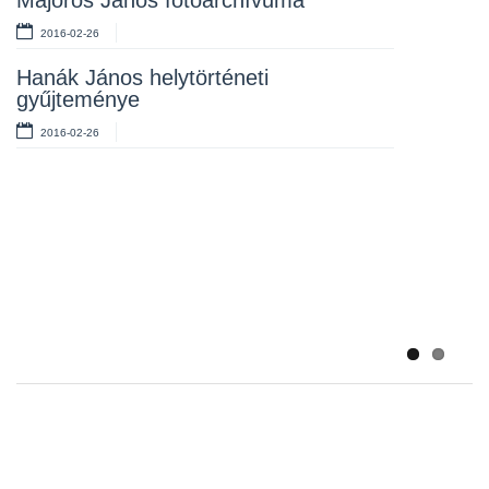
Majoros János fotóarchívuma
2016-02-26
Hanák János helytörténeti
gyűjteménye
2016-02-26
Csanak citerazenekar
Nagyrédei Asszonykórus