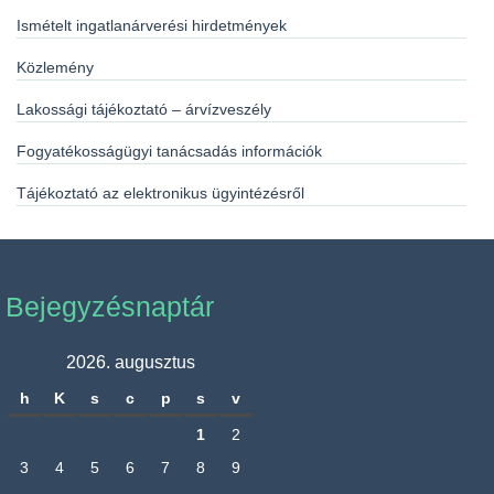
Ismételt ingatlanárverési hirdetmények
Közlemény
Lakossági tájékoztató – árvízveszély
Fogyatékosságügyi tanácsadás információk
Tájékoztató az elektronikus ügyintézésről
Bejegyzésnaptár
2026. augusztus
h
K
s
c
p
s
v
1
2
3
4
5
6
7
8
9