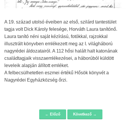
A 19. század utolsó éveiben az első, szilárd tantestület
tagja volt Dick Károly felesége, Horváth Laura tanítónő.
Laura tanító néni saját kézírású, fotókkal, rajzokkal
illusztrált könyvben emlékezett meg az I. világháború
nagyrédei áldozatairól. A 112 hősi halált halt katonának
családtagjaik visszaemlékezései, a háborúból küldött
leveleik alapján állított emléket.
A felbecsülhetetlen eszmei értékű Hősök könyvét a
Nagyrédei Egyházközség őrzi.
← Előző
Következő →
Navigáció