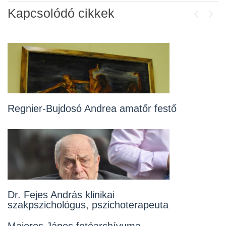
Kapcsolódó cikkek
Previou
Next
Regnier-Bujdosó Andrea amatőr festő
Mészáros Éva hímző és viseletkészítő
népművész
Dr. Fejes András klinikai
szakpszichológus, pszichoterapeuta
Virtus Kamara Táncegyüttes