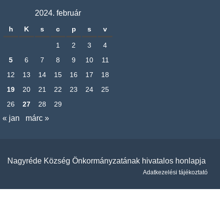
2024. február
h
K
s
c
p
s
v
1
2
3
4
5
6
7
8
9
10
11
12
13
14
15
16
17
18
19
20
21
22
23
24
25
26
27
28
29
« jan
márc »
Nagyréde Község Önkormányzatának hivatalos honlapja
Adatkezelési tájékoztató