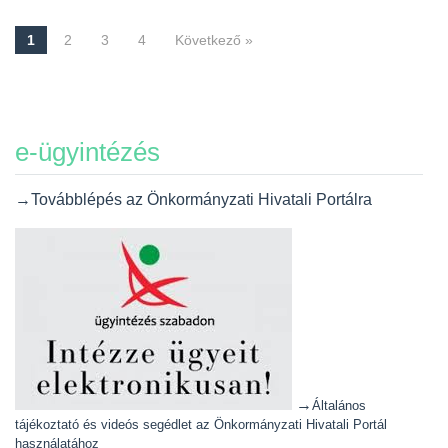
1
2
3
4
Következő »
Navigáció
e-ügyintézés
→Továbblépés az Önkormányzati Hivatali Portálra
→
Általános
tájékoztató és videós segédlet az Önkormányzati Hivatali Portál
használatához