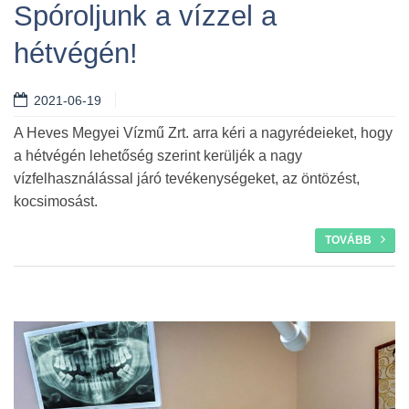
Spóroljunk a vízzel a
hétvégén!
Tovább
2021-06-19
A Heves Megyei Vízmű Zrt. arra kéri a nagyrédeieket, hogy
a hétvégén lehetőség szerint kerüljék a nagy
vízfelhasználással járó tevékenységeket, az öntözést,
kocsimosást.
TOVÁBB