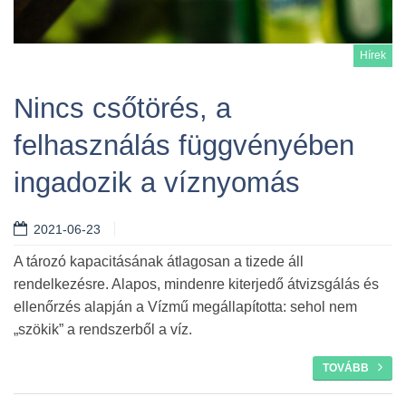
Hírek
Nincs csőtörés, a
felhasználás függvényében
Tovább
ingadozik a víznyomás
2021-06-23
A tározó kapacitásának átlagosan a tizede áll
rendelkezésre. Alapos, mindenre kiterjedő átvizsgálás és
ellenőrzés alapján a Vízmű megállapította: sehol nem
„szökik” a rendszerből a víz.
TOVÁBB