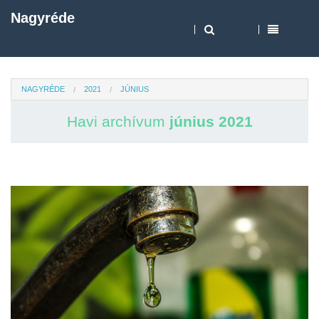
Nagyréde
NAGYRÉDE
2021
JÚNIUS
Havi archívum
június 2021