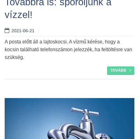
Továbbra is: spóroljunk a
vízzel!
Tovább
2021-06-21
A posta előtt áll a lajtoskocsi. A vízmű kérése, hogy a
kocsin található telefonszámon jelezzék, ha feltöltésre van
szükség.
TOVÁBB