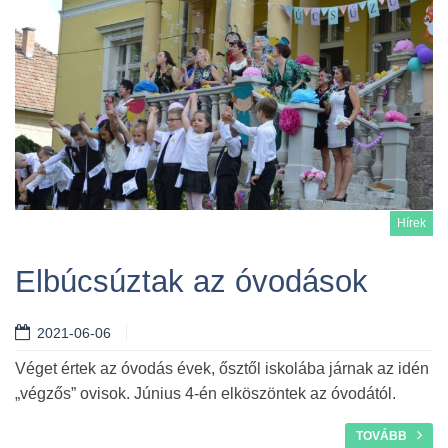
Hírek
Elbúcsúztak az óvodások
2021-06-06
Tovább
Véget értek az óvodás évek, ősztől iskolába járnak az idén
„végzős” ovisok. Június 4-én elköszöntek az óvodától.
TOVÁBB