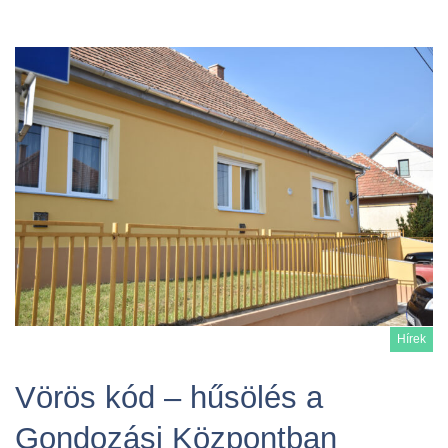
Hírek
Vörös kód – hűsölés a
Gondozási Központban