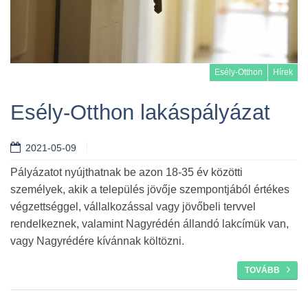
Esély-Otthon
Hírek
Esély-Otthon lakáspályázat
2021-05-09
Tovább
Pályázatot nyújthatnak be azon 18-35 év közötti
személyek, akik a település jövője szempontjából értékes
végzettséggel, vállalkozással vagy jövőbeli tervvel
rendelkeznek, valamint Nagyrédén állandó lakcímük van,
vagy Nagyrédére kívánnak költözni.
TOVÁBB