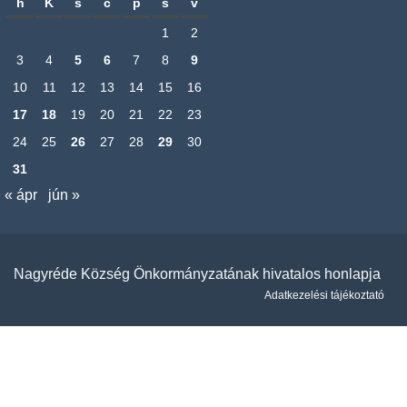
h
K
s
c
p
s
v
1
2
3
4
5
6
7
8
9
10
11
12
13
14
15
16
17
18
19
20
21
22
23
24
25
26
27
28
29
30
31
« ápr
jún »
Nagyréde Község Önkormányzatának hivatalos honlapja
Adatkezelési tájékoztató