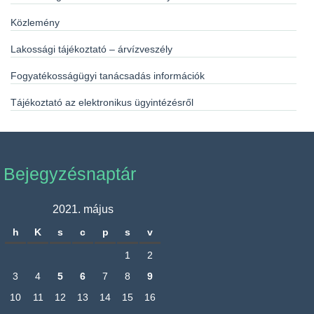
Közlemény
Lakossági tájékoztató – árvízveszély
Fogyatékosságügyi tanácsadás információk
Tájékoztató az elektronikus ügyintézésről
Bejegyzésnaptár
2021. május
h
K
s
c
p
s
v
1
2
3
4
5
6
7
8
9
10
11
12
13
14
15
16