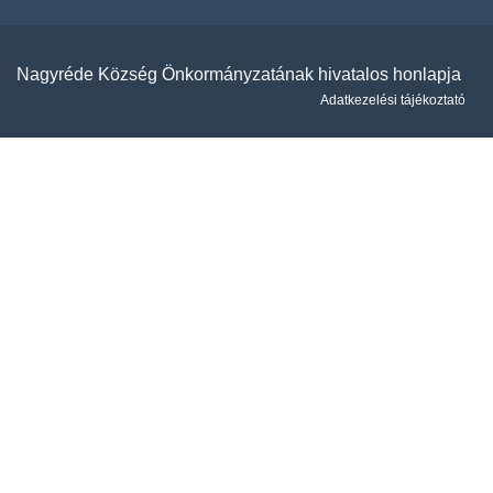
Nagyréde Község Önkormányzatának hivatalos honlapja
Adatkezelési tájékoztató