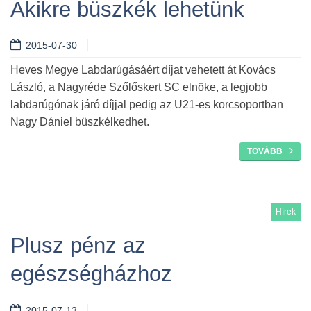
Akikre büszkék lehetünk
2015-07-30
Tovább
Heves Megye Labdarúgásáért díjat vehetett át Kovács
László, a Nagyréde Szőlőskert SC elnöke, a legjobb
labdarúgónak járó díjjal pedig az U21-es korcsoportban
Nagy Dániel büszkélkedhet.
TOVÁBB
Hírek
Plusz pénz az
egészségházhoz
2015-07-13