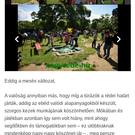
nagyrede.hu
Eddig a mesés változat.
A valóság annyiban más, hogy míg a túrázók a rédei határt
járták, addig az ebéd valódi alapanyagokból készült,
szorgos kezek munkájának köszönhetően. Mókában és
játékban azonban így sem volt hiány, mint ahogy
segítőkben és támogatókban sem – ez utóbbiaknak
mindenképp nagy-nagy köszönet jár – , meg persze