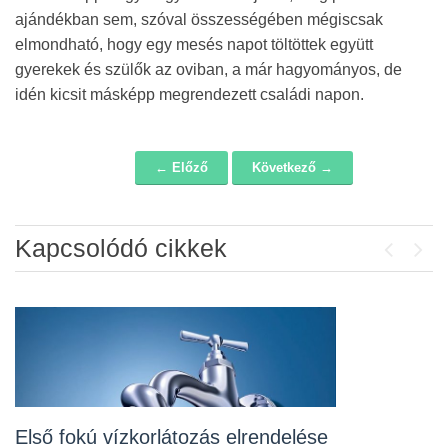
ajándékban sem, szóval összességében mégiscsak
elmondható, hogy egy mesés napot töltöttek együtt
gyerekek és szülők az oviban, a már hagyományos, de
idén kicsit másképp megrendezett családi napon.
← Előző
Következő →
Navigáció
Kapcsolódó cikkek
Previou
Next
Álláspályázat – konyhai kisegítő
2026-07-20
Lakossági fórum az Erzsébet téri
fákról
2026-07-10
Első fokú vízkorlátozás elrendelése