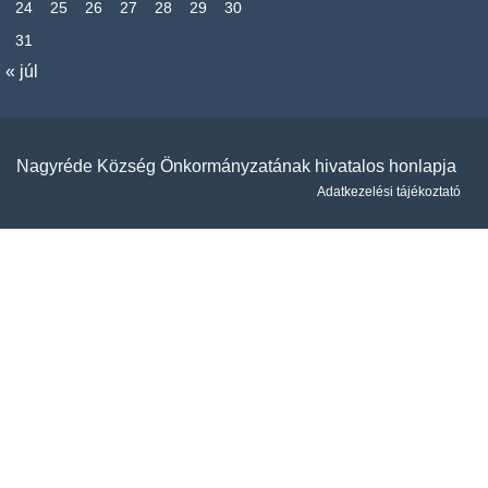
24
25
26
27
28
29
30
31
« júl
Nagyréde Község Önkormányzatának hivatalos honlapja
Adatkezelési tájékoztató