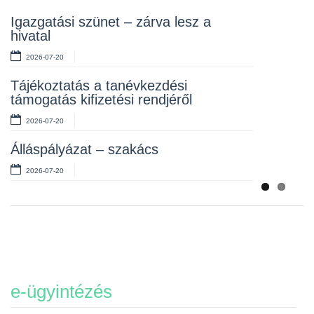
Rendelet kihirdetése
Igazgatási szünet – zárva lesz a
hivatal
2026-07-10
2026-07-20
Álláspályázat – takarító
Tájékoztatás a tanévkezdési
2026-07-06
támogatás kifizetési rendjéről
2026-07-20
Álláspályázat – szakács
2026-07-20
e-ügyintézés