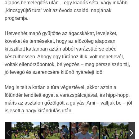
alapos bemelegítés után – egy kiadós séta, vagy inkább
„kincsgyűjtő túra” volt az óvoda családi napjának
programja.
Hetvenhét manó gyűjtötte az ágacskákat, leveleket,
köveket és terméseket, hogy az előzőleg alaposan
kitisztított katlanban aztán abból varázsütérse ebéd
készülhessen. Ahogy egy túrához illik, volt menetlevél,
voltak ellenőrzőpontok, bélyegzés – meg persze szép táj,
jó levegő és szerencsére kitűnő nyáreleji idő.
Meg is telt a katlan a túra végeztével, akkor aztán a
főtündér lendített egyet a varázspálcájával, és hipp-hopp,
máris az asztalon gőzölgött a gulyás. Ami – valljuk be – jól
is esett a nagy kirándulás után.