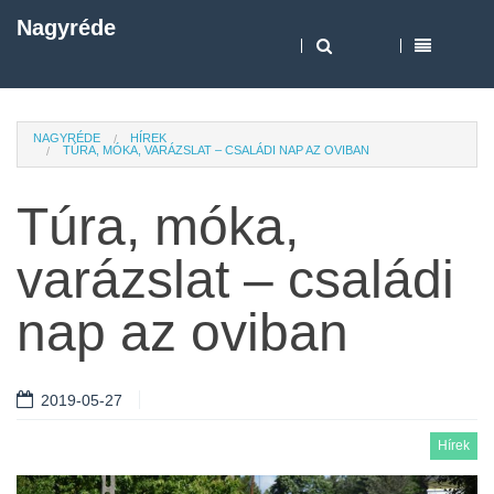
Nagyréde
NAGYRÉDE
HÍREK
TÚRA, MÓKA, VARÁZSLAT – CSALÁDI NAP AZ OVIBAN
Túra, móka,
varázslat – családi
nap az oviban
2019-05-27
Hírek