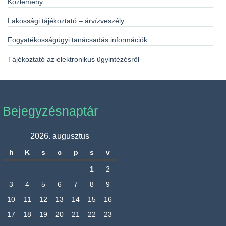
Közlemény
Lakossági tájékoztató – árvízveszély
Fogyatékosságügyi tanácsadás információk
Tájékoztató az elektronikus ügyintézésről
Bejegyzésnaptár
2026. augusztus
h
K
s
c
p
s
v
1
2
3
4
5
6
7
8
9
10
11
12
13
14
15
16
17
18
19
20
21
22
23