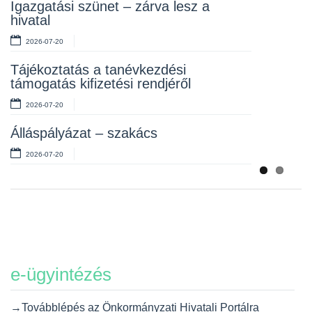
Rendelet kihirdetése
Igazgatási szünet – zárva lesz a
hivatal
2026-07-10
2026-07-20
Álláspályázat – takarító
Tájékoztatás a tanévkezdési
2026-07-06
támogatás kifizetési rendjéről
2026-07-20
Álláspályázat – szakács
2026-07-20
e-ügyintézés
→Továbblépés az Önkormányzati Hivatali Portálra