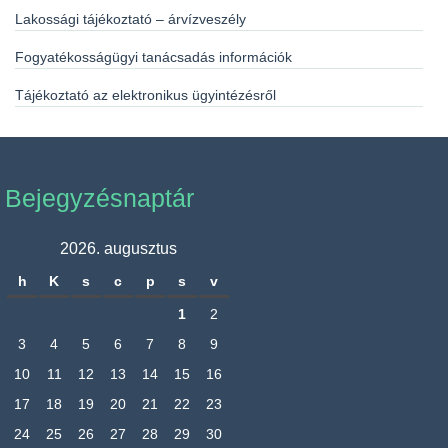
Lakossági tájékoztató – árvízveszély
Fogyatékosságügyi tanácsadás információk
Tájékoztató az elektronikus ügyintézésről
Bejegyzésnaptár
2026. augusztus
h
K
s
c
p
s
v
1
2
3
4
5
6
7
8
9
10
11
12
13
14
15
16
17
18
19
20
21
22
23
24
25
26
27
28
29
30