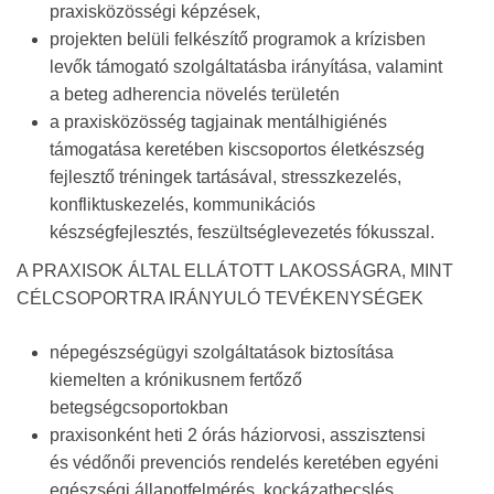
praxisközösségi képzések,
projekten belüli felkészítő programok a krízisben
levők támogató szolgáltatásba irányítása, valamint
a beteg adherencia növelés területén
a praxisközösség tagjainak mentálhigiénés
támogatása keretében kiscsoportos életkészség
fejlesztő tréningek tartásával, stresszkezelés,
konfliktuskezelés, kommunikációs
készségfejlesztés, feszültséglevezetés fókusszal.
A PRAXISOK ÁLTAL ELLÁTOTT LAKOSSÁGRA, MINT
CÉLCSOPORTRA IRÁNYULÓ TEVÉKENYSÉGEK
népegészségügyi szolgáltatások biztosítása
kiemelten a krónikusnem fertőző
betegségcsoportokban
praxisonként heti 2 órás háziorvosi, asszisztensi
és védőnői prevenciós rendelés keretében egyéni
egészségi állapotfelmérés, kockázatbecslés