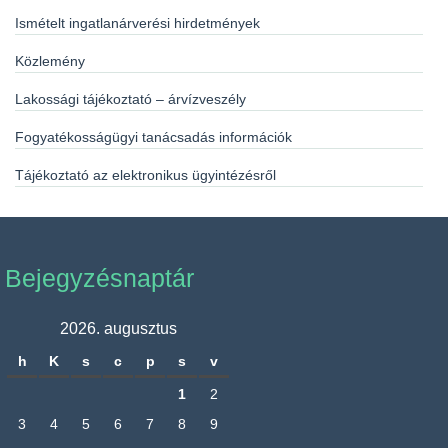
Ismételt ingatlanárverési hirdetmények
Közlemény
Lakossági tájékoztató – árvízveszély
Fogyatékosságügyi tanácsadás információk
Tájékoztató az elektronikus ügyintézésről
Bejegyzésnaptár
2026. augusztus
h
K
s
c
p
s
v
1
2
3
4
5
6
7
8
9