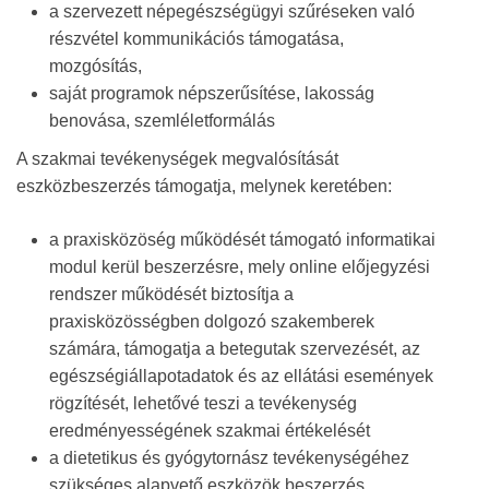
a szervezett népegészségügyi szűréseken való
részvétel kommunikációs támogatása,
mozgósítás,
saját programok népszerűsítése, lakosság
benovása, szemléletformálás
A szakmai tevékenységek megvalósítását
eszközbeszerzés támogatja, melynek keretében:
a praxisközöség működését támogató informatikai
modul kerül beszerzésre, mely online előjegyzési
rendszer működését biztosítja a
praxisközösségben dolgozó szakemberek
számára, támogatja a betegutak szervezését, az
egészségiállapotadatok és az ellátási események
rögzítését, lehetővé teszi a tevékenység
eredményességének szakmai értékelését
a dietetikus és gyógytornász tevékenységéhez
szükséges alapvető eszközök beszerzés