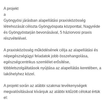
A projekt
a
Gyöngyösi járásban alapellátási praxisközösség
létrehozását célozta Gyöngyöspata központtal, Nagyréde
és Gyöngyöstarján bevonásával, 5 háziorvosi praxis
részvételével.
A praxisközösség működésének célja az alapellátási és
népegészségügyi feladatok jobb összehangolása,
egészségcentrikus szemlélet erősítése,
többletszolgáltatások nyújtása az alapellátás keretében, a
lakóhelyhez közel.
A projekt során az alábbi szakmai tevékenységek
megvalósításával kívánjuk az alábbi kitűzött célokat értük
el: