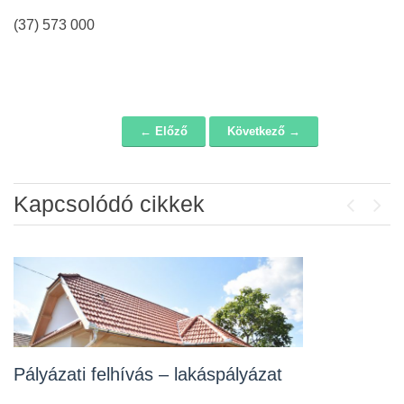
(37) 573 000
← Előző
Következő →
Navigáció
Kapcsolódó cikkek
Previou
Next
Pályázati felhívás – lakáspályázat
Esély Otthon lakáspályázat