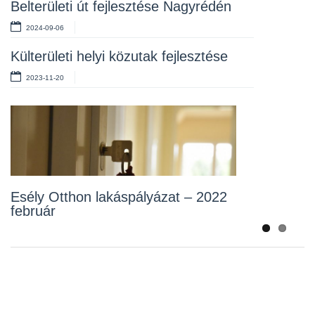
Belterületi út fejlesztése Nagyrédén
Orvosi eszközök beszerzése
2024-09-06
2021-11-24
Külterületi helyi közutak fejlesztése
2023-11-20
Átadták a kerékpárutat
Új köztéri játszótér építése
Esély Otthon lakáspályázat – 2022
2021-10-25
február