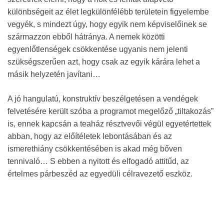
különbségeit az élet legkülönfélébb területein figyelembe
vegyék, s mindezt úgy, hogy egyik nem képviselőinek se
származzon ebből hátránya. A nemek közötti
egyenlőtlenségek csökkentése ugyanis nem jelenti
szükségszerűen azt, hogy csak az egyik kárára lehet a
másik helyzetén javítani…
A jó hangulatú, konstruktív beszélgetésen a vendégek
felvetésére került szóba a programot megelőző „tiltakozás”
is, ennek kapcsán a teaház résztvevői végül egyetértettek
abban, hogy az előítéletek lebontásában és az
ismerethiány csökkentésében is akad még bőven
tennivaló… S ebben a nyitott és elfogadó attitűd, az
értelmes párbeszéd az egyedüli célravezető eszköz.