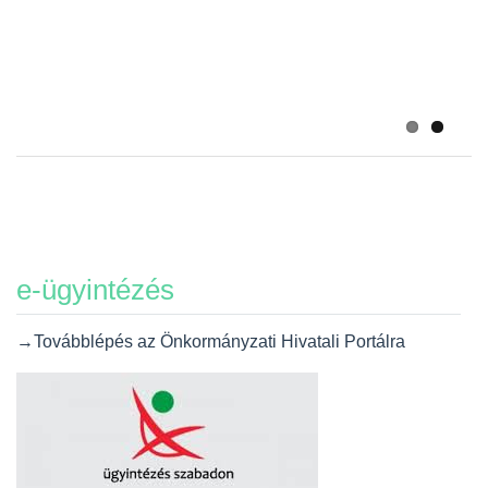
2026-07-20
Álláspályázat – szakács
2026-07-20
e-ügyintézés
→Továbblépés az Önkormányzati Hivatali Portálra