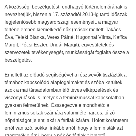
A közösségi beszélgetést rendhagyó történelemórának is
nevezhetjük, hiszen a 17. századtól 2013-ig tartó időszak
legjelentősebb magyarországi eseményeit, a magyar
történelemben kiemelkedő nők (mások mellett: Takács
Éva, Teleki Blanka, Veres Pálné, Hugonnai Vilma, Kaffka
Margit, Pécsi Eszter, Ungár Margit), egyesületek és
szervezetek tevékenységét, munkásságát foglalta össze a
beszélgetés.
Emellett az előadó segítségével a résztvevők tisztázták a
témához kapcsolódó alapfogalmakat és szóba kerültek
azok a mai társadalomban élő téves elképzelések és
viszonyulások is, melyek a feminizmussal kapcsolatban
gyakran felmerülnek. Összegezve elmondható: a
feminizmus sokak számára valamiféle harcos, túlzó
nőpártiságot jelent, akár a férfiak kárára. Holott korántsem
erről van szó, sokkal inkább arról, hogy a feministák azt
szeretnék elérni, hogy a nők és férfiak alapvető