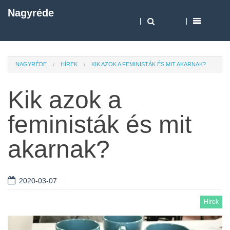
Nagyréde
NAGYRÉDE
HÍREK
KIK AZOK A FEMINISTÁK ÉS MIT AKARNAK?
Kik azok a
feministák és mit
akarnak?
2020-03-07
Hírek