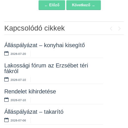
← Előző
Következő →
Navigáció
Kapcsolódó cikkek
Previou
Next
Álláspályázat – konyhai kisegítő
2026-07-20
Lakossági fórum az Erzsébet téri
fákról
2026-07-10
Első fokú vízkorlátozás elrendelése
Rendelet kihirdetése
Igazgatási szünet – zárva lesz a
hivatal
2026-07-10
2026-07-20
Álláspályázat – takarító
Tájékoztatás a tanévkezdési
2026-07-06
támogatás kifizetési rendjéről