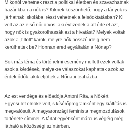
Mikortól vehetnek részt a politikai életben és szavazhatnak
hazánkban a nők is? Kiknek köszönhető, hogy a lányok is
járhatnak iskolába, részt vehetnek a felsőoktatásban? Ki
volt az az első női orvos, aki évtizedek alatt érte el azt,
hogy nők is gyakorolhassák ezt a hivatást? Melyek voltak
azok a „tiltott” karok, melyre nők hosszú ideig nem
kerülhettek be? Honnan ered egyáltalán a Nőnap?
Sok más téma és történelmi esemény mellett ezek voltak
azok a kérdések, melyekre válaszokat kaphattak azok az
érdeklődők, akik eljöttek a Nőnapi teaházba.
Az est vendége és előadója Antoni Rita, a Nőkért
Egyesület elnöke volt, s kísérőprogramként egy kiállítás is
megvalósult, A magyarországi feminista megmozdulások
története címmel. A tárlat egyébként március végéig még
látható a közösségi színtérben.