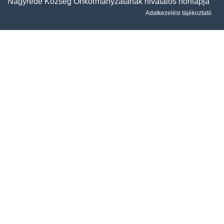
Nagyréde Község Önkormányzatának hivatalos honlapja
Adatkezelési tájékoztató