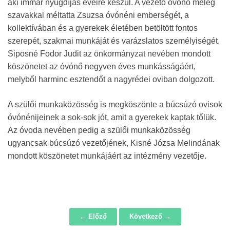
aki immár nyugdíjas éveire készül. A vezető óvónő meleg
szavakkal méltatta Zsuzsa óvónéni emberségét, a
kollektívában és a gyerekek életében betöltött fontos
szerepét, szakmai munkáját és varázslatos személyiségét.
Siposné Fodor Judit az önkormányzat nevében mondott
köszönetet az óvónő negyven éves munkásságáért,
melyből harminc esztendőt a nagyrédei oviban dolgozott.
A szülői munkaközösség is megköszönte a búcsúzó ovisok
óvónénijeinek a sok-sok jót, amit a gyerekek kaptak tőlük.
Az óvoda nevében pedig a szülői munkaközösség
ugyancsak búcsúzó vezetőjének, Kisné Józsa Melindának
mondott köszönetet munkájáért az intézmény vezetője.
← Előző
Következő →
Navigáció