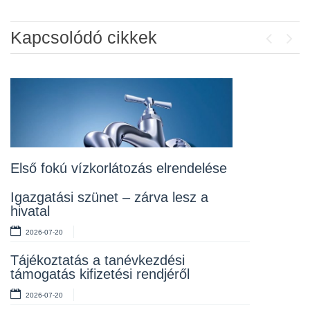
Kapcsolódó cikkek
Previou
Next
Álláspályázat – konyhai kisegítő
2026-07-20
Lakossági fórum az Erzsébet téri
fákról
2026-07-10
Első fokú vízkorlátozás elrendelése
Rendelet kihirdetése
Igazgatási szünet – zárva lesz a
hivatal
2026-07-10
2026-07-20
Álláspályázat – takarító
Tájékoztatás a tanévkezdési
2026-07-06
támogatás kifizetési rendjéről
2026-07-20