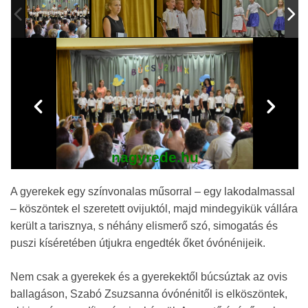
nagyrede.hu
A gyerekek egy színvonalas műsorral – egy lakodalmassal
– köszöntek el szeretett ovijuktól, majd mindegyikük vállára
került a tarisznya, s néhány elismerő szó, simogatás és
puszi kíséretében útjukra engedték őket óvónénijeik.
Nem csak a gyerekek és a gyerekektől búcsúztak az ovis
ballagáson, Szabó Zsuzsanna óvónénitől is elköszöntek,