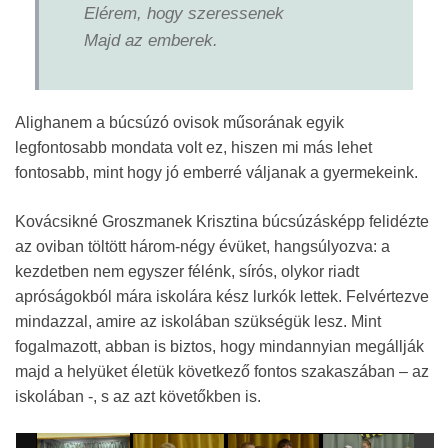
Elérem, hogy szeressenek
Majd az emberek.
Alighanem a búcsúzó ovisok műsorának egyik
legfontosabb mondata volt ez, hiszen mi más lehet
fontosabb, mint hogy jó emberré váljanak a gyermekeink.
Kovácsikné Groszmanek Krisztina búcsúzásképp felidézte
az oviban töltött három-négy évüket, hangsúlyozva: a
kezdetben nem egyszer félénk, sírós, olykor riadt
apróságokból mára iskolára kész lurkók lettek. Felvértezve
mindazzal, amire az iskolában szükségük lesz. Mint
fogalmazott, abban is biztos, hogy mindannyian megállják
majd a helyüket életük következő fontos szakaszában – az
iskolában -, s az azt követőkben is.