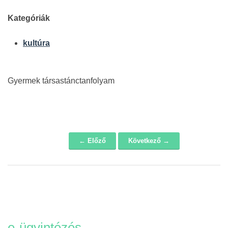
Kategóriák
kultúra
Gyermek társastánctanfolyam
← Előző
Következő →
Navigáció
e-ügyintézés