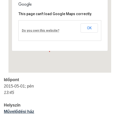
This page can't load Google Maps correctly.
Művelődési ház
OK
Fő út 8 - Nagyréde
Do you own this website?
Események
Időpont
2015-05-01; pén
13:45
Helyszín
Művelődési ház