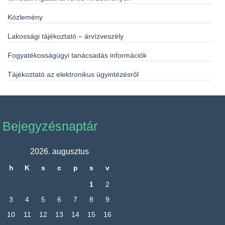
Közlemény
Lakossági tájékoztató – árvízveszély
Fogyatékosságügyi tanácsadás információk
Tájékoztató az elektronikus ügyintézésről
Bejegyzésnaptár
2026. augusztus
h
K
s
c
p
s
v
1
2
3
4
5
6
7
8
9
10
11
12
13
14
15
16