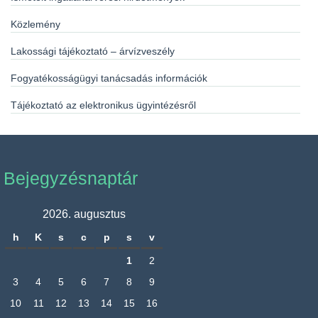
Közlemény
Lakossági tájékoztató – árvízveszély
Fogyatékosságügyi tanácsadás információk
Tájékoztató az elektronikus ügyintézésről
Bejegyzésnaptár
2026. augusztus
h
K
s
c
p
s
v
1
2
3
4
5
6
7
8
9
10
11
12
13
14
15
16