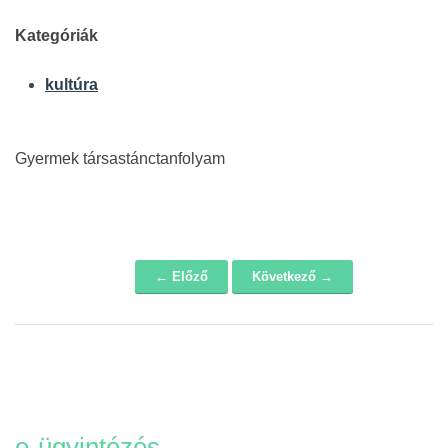
Kategóriák
kultúra
Gyermek társastánctanfolyam
← Előző
Következő →
Navigáció
e-ügyintézés