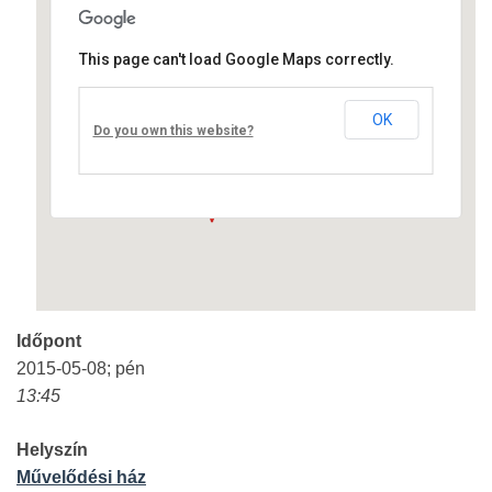
This page can't load Google Maps correctly.
Művelődési ház
OK
Fő út 8 - Nagyréde
Do you own this website?
Események
Időpont
2015-05-08; pén
13:45
Helyszín
Művelődési ház