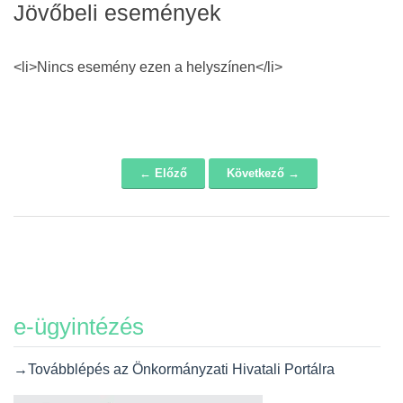
Jövőbeli események
<li>Nincs esemény ezen a helyszínen</li>
← Előző
Következő →
Navigáció
e-ügyintézés
→Továbblépés az Önkormányzati Hivatali Portálra