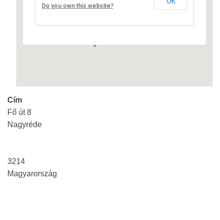
OK
Fő út 8 - Nagyréde
Do you own this website?
Események
Cím
Fő út 8
Nagyréde
3214
Magyarország