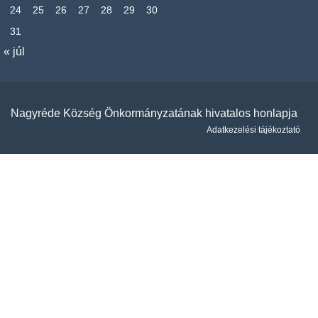
24
25
26
27
28
29
30
31
« júl
Nagyréde Község Önkormányzatának hivatalos honlapja
Adatkezelési tájékoztató