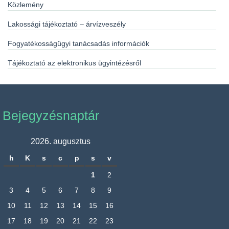
Közlemény
Lakossági tájékoztató – árvízveszély
Fogyatékosságügyi tanácsadás információk
Tájékoztató az elektronikus ügyintézésről
Bejegyzésnaptár
2026. augusztus
h
K
s
c
p
s
v
1
2
3
4
5
6
7
8
9
10
11
12
13
14
15
16
17
18
19
20
21
22
23