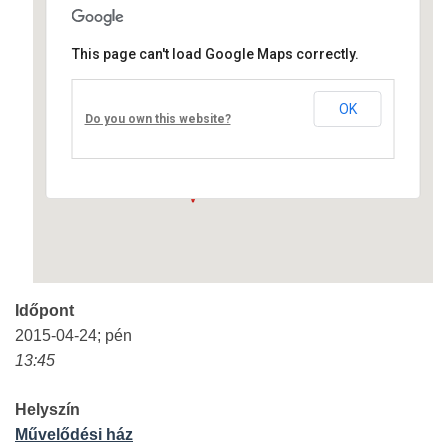
This page can't load Google Maps correctly.
Művelődési ház
OK
Fő út 8 - Nagyréde
Do you own this website?
Események
Időpont
2015-04-24; pén
13:45
Helyszín
Művelődési ház