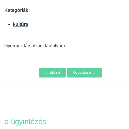
Kategóriák
kultúra
Gyermek társastánctanfolyam
← Előző
Következő →
Navigáció
e-ügyintézés