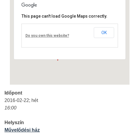
This page can't load Google Maps correctly.
Művelődési ház
OK
Fő út 8 - Nagyréde
Do you own this website?
Események
Időpont
2016-02-22; hét
16:00
Helyszín
Művelődési ház