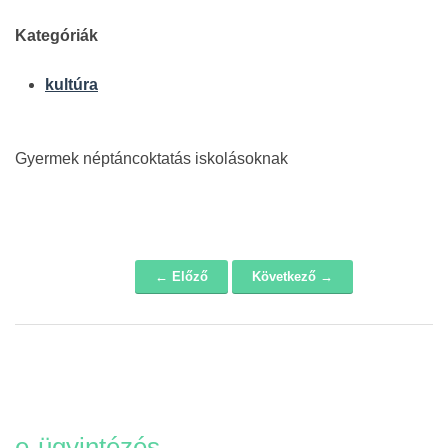
Kategóriák
kultúra
Gyermek néptáncoktatás iskolásoknak
← Előző
Következő →
Navigáció
e-ügyintézés