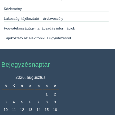
Közlemény
Lakossági tájékoztató – árvízveszély
Fogyatékosságügyi tanácsadás információk
Tájékoztató az elektronikus ügyintézésről
Bejegyzésnaptár
2026. augusztus
h
K
s
c
p
s
v
1
2
3
4
5
6
7
8
9
10
11
12
13
14
15
16