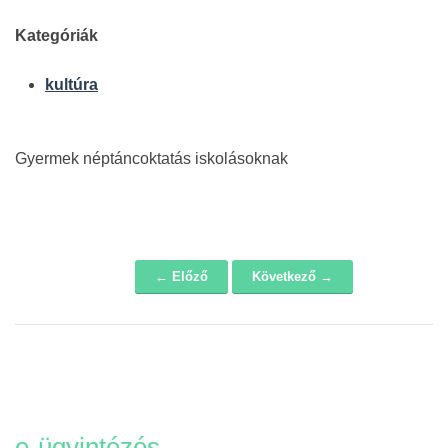
Kategóriák
kultúra
Gyermek néptáncoktatás iskolásoknak
← Előző
Következő →
Navigáció
e-ügyintézés