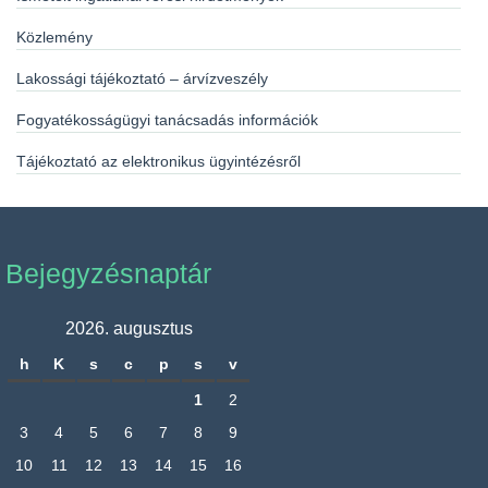
Közlemény
Lakossági tájékoztató – árvízveszély
Fogyatékosságügyi tanácsadás információk
Tájékoztató az elektronikus ügyintézésről
Bejegyzésnaptár
2026. augusztus
h
K
s
c
p
s
v
1
2
3
4
5
6
7
8
9
10
11
12
13
14
15
16