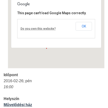
This page can't load Google Maps correctly.
Művelődési ház
OK
Fő út 8 - Nagyréde
Do you own this website?
Események
Időpont
2016-02-26; pén
16:00
Helyszín
Művelődési ház