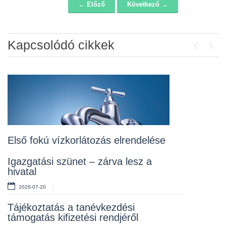
← Előző
Következő →
Navigáció
Kapcsolódó cikkek
Previou
Next
Álláspályázat – konyhai kisegítő
2026-07-20
Lakossági fórum az Erzsébet téri
fákról
2026-07-10
Első fokú vízkorlátozás elrendelése
Rendelet kihirdetése
Igazgatási szünet – zárva lesz a
hivatal
2026-07-10
2026-07-20
Álláspályázat – takarító
Tájékoztatás a tanévkezdési
2026-07-06
támogatás kifizetési rendjéről