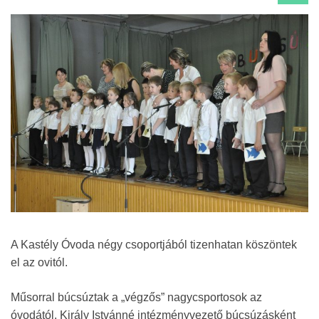
A Kastély Óvoda négy csoportjából tizenhatan köszöntek
el az ovitól.
Műsorral búcsúztak a „végzős” nagycsportosok az
óvodától. Király Istvánné intézményvezető búcsúzásként