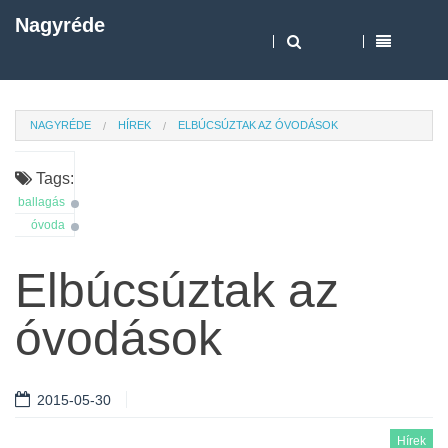
Nagyréde
NAGYRÉDE
HÍREK
ELBÚCSÚZTAK AZ ÓVODÁSOK
Tags:
ballagás
óvoda
Elbúcsúztak az
óvodások
2015-05-30
Hírek