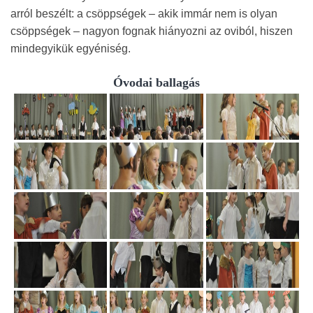
arról beszélt: a csöppségek – akik immár nem is olyan
csöppségek – nagyon fognak hiányozni az oviból, hiszen
mindegyikük egyéniség.
Óvodai ballagás