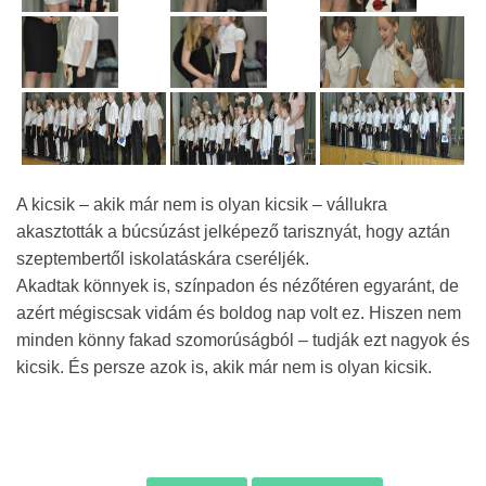
A kicsik – akik már nem is olyan kicsik – vállukra
akasztották a búcsúzást jelképező tarisznyát, hogy aztán
szeptembertől iskolatáskára cseréljék.
Akadtak könnyek is, színpadon és nézőtéren egyaránt, de
azért mégiscsak vidám és boldog nap volt ez. Hiszen nem
minden könny fakad szomorúságból – tudják ezt nagyok és
kicsik. És persze azok is, akik már nem is olyan kicsik.