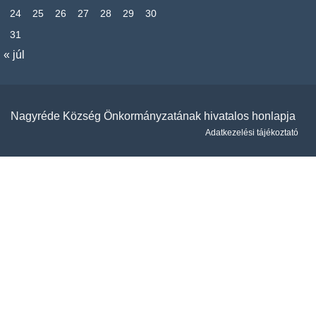
24
25
26
27
28
29
30
31
« júl
Nagyréde Község Önkormányzatának hivatalos honlapja
Adatkezelési tájékoztató