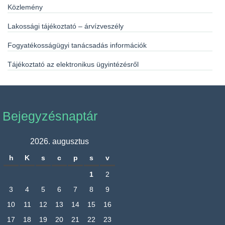
Közlemény
Lakossági tájékoztató – árvízveszély
Fogyatékosságügyi tanácsadás információk
Tájékoztató az elektronikus ügyintézésről
Bejegyzésnaptár
2026. augusztus
h
K
s
c
p
s
v
1
2
3
4
5
6
7
8
9
10
11
12
13
14
15
16
17
18
19
20
21
22
23