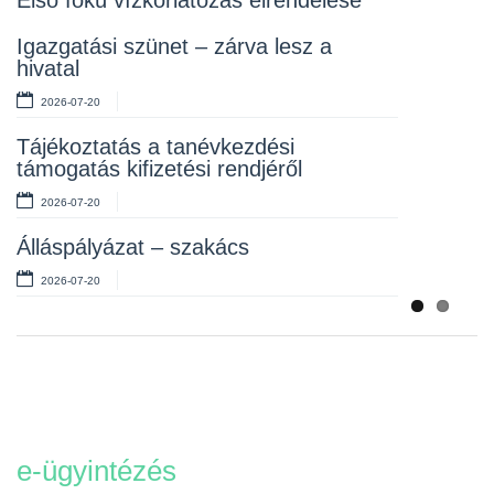
Első fokú vízkorlátozás elrendelése
Rendelet kihirdetése
Igazgatási szünet – zárva lesz a
hivatal
2026-07-10
2026-07-20
Álláspályázat – takarító
Tájékoztatás a tanévkezdési
2026-07-06
támogatás kifizetési rendjéről
2026-07-20
Álláspályázat – szakács
2026-07-20
e-ügyintézés