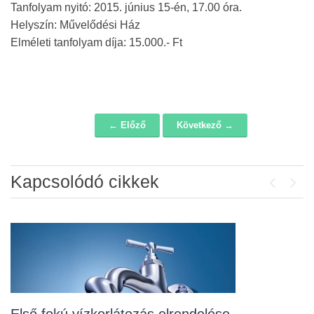
Tanfolyam nyitó: 2015. június 15-én, 17.00 óra.
Helyszín: Művelődési Ház
Elméleti tanfolyam díja: 15.000.- Ft
← Előző
Következő →
Navigáció
Kapcsolódó cikkek
Previou
Next
Álláspályázat – konyhai kisegítő
2026-07-20
Lakossági fórum az Erzsébet téri
fákról
2026-07-10