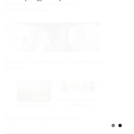
Babákon túl, rétesen innen –
közösségek hete
Játékos hagyományok, hagyományos
játékok
Együtt lenni, együtt tenni jó!