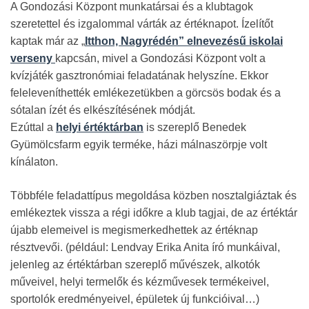
A Gondozási Központ munkatársai és a klubtagok
szeretettel és izgalommal várták az értéknapot. Ízelítőt
kaptak már az „
Itthon, Nagyrédén” elnevezésű iskolai
verseny
kapcsán, mivel a Gondozási Központ volt a
kvízjáték gasztronómiai feladatának helyszíne. Ekkor
feleleveníthették emlékezetükben a görcsös bodak és a
sótalan ízét és elkészítésének módját.
Ezúttal a
helyi értéktárban
is szereplő Benedek
Gyümölcsfarm egyik terméke, házi málnaszörpje volt
kínálaton.
Többféle feladattípus megoldása közben nosztalgiáztak és
emlékeztek vissza a régi időkre a klub tagjai, de az értéktár
újabb elemeivel is megismerkedhettek az értéknap
résztvevői. (például: Lendvay Erika Anita író munkáival,
jelenleg az értéktárban szereplő művészek, alkotók
műveivel, helyi termelők és kézművesek termékeivel,
sportolók eredményeivel, épületek új funkcióival…)