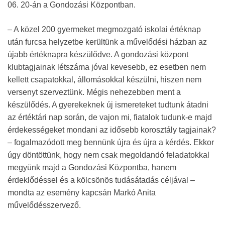
06. 20-án a Gondozási Központban.
– A közel 200 gyermeket megmozgató iskolai értéknap
után furcsa helyzetbe kerültünk a művelődési házban az
újabb értéknapra készülődve. A gondozási központ
klubtagjainak létszáma jóval kevesebb, ez esetben nem
kellett csapatokkal, állomásokkal készülni, hiszen nem
versenyt szerveztünk. Mégis nehezebben ment a
készülődés. A gyerekeknek új ismereteket tudtunk átadni
az értéktári nap során, de vajon mi, fiatalok tudunk-e majd
érdekességeket mondani az idősebb korosztály tagjainak?
– fogalmazódott meg bennünk újra és újra a kérdés. Ekkor
úgy döntöttünk, hogy nem csak megoldandó feladatokkal
megyünk majd a Gondozási Központba, hanem
érdeklődéssel és a kölcsönös tudásátadás céljával –
mondta az esemény kapcsán Markó Anita
művelődésszervező.