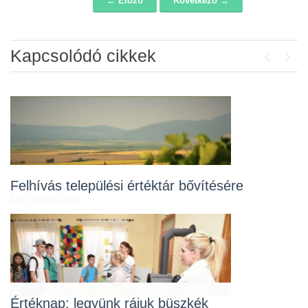
← Előző
Következő →
Navigáció
Kapcsolódó cikkek
Previou
Next
Eseménydús hónap a gondozási
Felhívás települési értéktár bővítésére
központban
Értéknap: legyünk rájuk büszkék