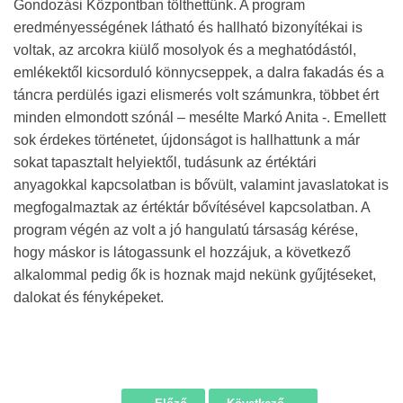
Gondozási Központban tölthettünk. A program
eredményességének látható és hallható bizonyítékai is
voltak, az arcokra kiülő mosolyok és a meghatódástól,
emlékektől kicsorduló könnycseppek, a dalra fakadás és a
táncra perdülés igazi elismerés volt számunkra, többet ért
minden elmondott szónál – mesélte Markó Anita -. Emellett
sok érdekes történetet, újdonságot is hallhattunk a már
sokat tapasztalt helyiektől, tudásunk az értéktári
anyagokkal kapcsolatban is bővült, valamint javaslatokat is
megfogalmaztak az értéktár bővítésével kapcsolatban. A
program végén az volt a jó hangulatú társaság kérése,
hogy máskor is látogassunk el hozzájuk, a következő
alkalommal pedig ők is hoznak majd nekünk gyűjtéseket,
dalokat és fényképeket.