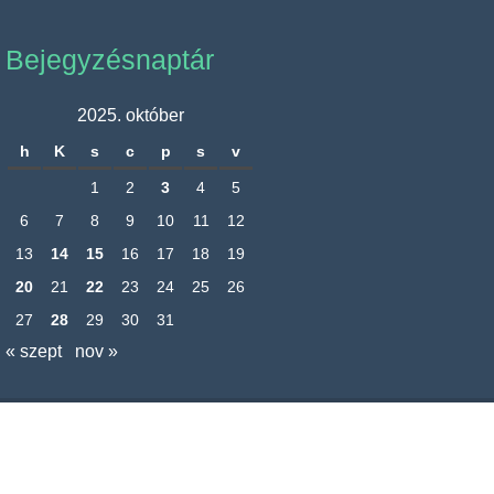
Bejegyzésnaptár
2025. október
h
K
s
c
p
s
v
1
2
3
4
5
6
7
8
9
10
11
12
13
14
15
16
17
18
19
20
21
22
23
24
25
26
27
28
29
30
31
« szept
nov »
Nagyréde Község Önkormányzatának hivatalos honlapja
Adatkezelési tájékoztató