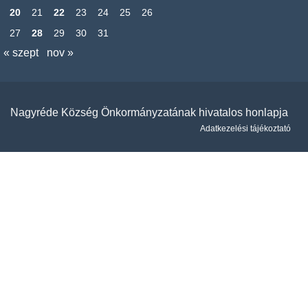
20
21
22
23
24
25
26
27
28
29
30
31
« szept
nov »
Nagyréde Község Önkormányzatának hivatalos honlapja
Adatkezelési tájékoztató