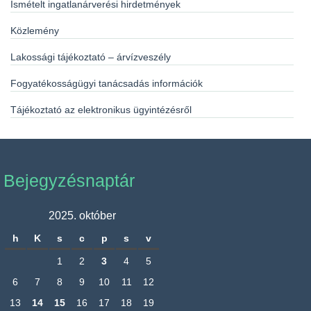
Ismételt ingatlanárverési hirdetmények
Közlemény
Lakossági tájékoztató – árvízveszély
Fogyatékosságügyi tanácsadás információk
Tájékoztató az elektronikus ügyintézésről
Bejegyzésnaptár
2025. október
h
K
s
c
p
s
v
1
2
3
4
5
6
7
8
9
10
11
12
13
14
15
16
17
18
19