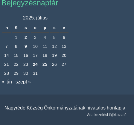
Bejegyzésnaptár
2025. július
h
K
s
c
p
s
v
1
2
3
4
5
6
7
8
9
10
11
12
13
14
15
16
17
18
19
20
21
22
23
24
25
26
27
28
29
30
31
« jún
szept »
Nagyréde Község Önkormányzatának hivatalos honlapja
Adatkezelési tájékoztató