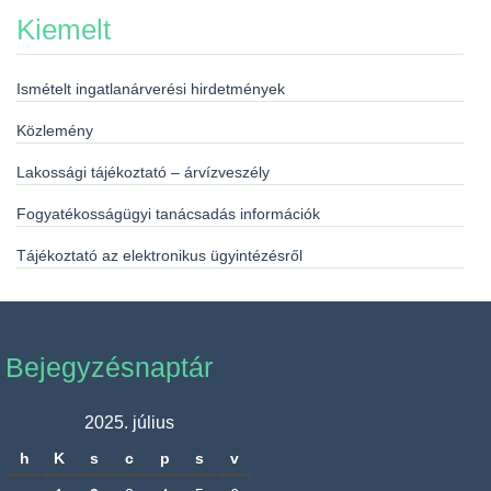
Kiemelt
Ismételt ingatlanárverési hirdetmények
Közlemény
Lakossági tájékoztató – árvízveszély
Fogyatékosságügyi tanácsadás információk
Tájékoztató az elektronikus ügyintézésről
Bejegyzésnaptár
2025. július
h
K
s
c
p
s
v