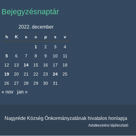
Bejegyzésnaptár
2022. december
h
K
s
c
p
s
v
1
2
3
4
5
6
7
8
9
10
11
12
13
14
15
16
17
18
19
20
21
22
23
24
25
26
27
28
29
30
31
« nov
jan »
Nagyréde Község Önkormányzatának hivatalos honlapja
Adatkezelési tájékoztató