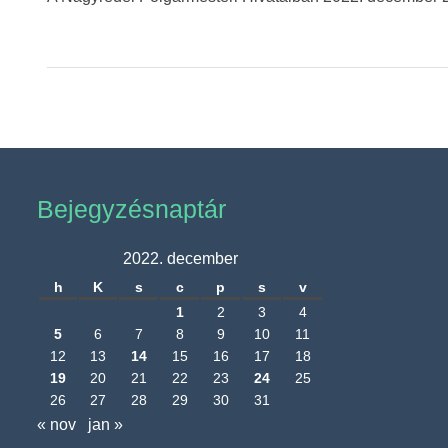
Bejegyzésnaptár
2022. december
h
K
s
c
p
s
v
1
2
3
4
5
6
7
8
9
10
11
12
13
14
15
16
17
18
19
20
21
22
23
24
25
26
27
28
29
30
31
« nov
jan »