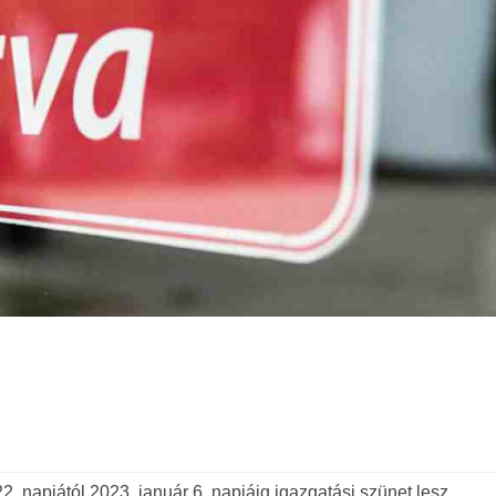
Tovább
 napjától 2023. január 6. napjáig igazgatási szünet lesz.