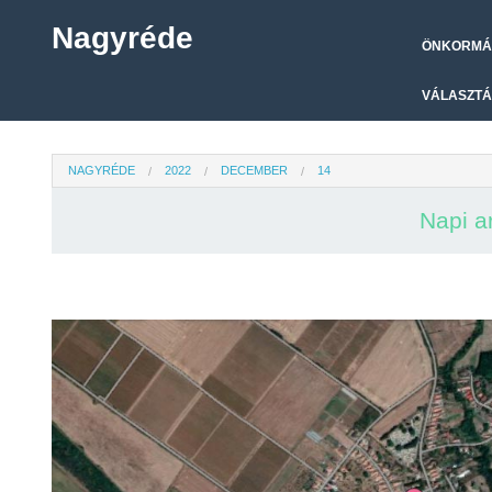
Nagyréde
ÖNKORMÁ
VÁLASZTÁ
NAGYRÉDE
2022
DECEMBER
14
Napi a