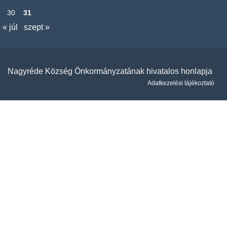
30
31
« júl
szept »
Nagyréde Község Önkormányzatának hivatalos honlapja
Adatkezelési tájékoztató