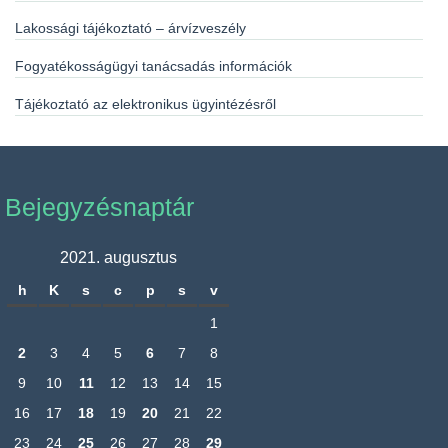
Lakossági tájékoztató – árvízveszély
Fogyatékosságügyi tanácsadás információk
Tájékoztató az elektronikus ügyintézésről
Bejegyzésnaptár
2021. augusztus
h
K
s
c
p
s
v
1
2
3
4
5
6
7
8
9
10
11
12
13
14
15
16
17
18
19
20
21
22
23
24
25
26
27
28
29