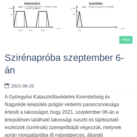
Hírek
Szirénapróba szeptember 6-
án
Tovább
2021-08-25
A Gyöngyösi Katasztrófavédelmi Kirendeltség és
Nagyréde település polgári védelmi parancsnoksága
értesíti a lakosságot, hogy 2021. szeptember 06-án a
településen található lakossági riasztó és tájékoztató
eszközök (szirénák) üzempróbáját végezzük, melynek
során morgatópróba (6 másodperces, állandó