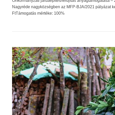
Önkormányzati járdaépítés/felújítás anyagtámogatása – 
Nagyréde nagyközségben az MFP-BJA/2021 pályázat ker
FtTámogatás mértéke: 100%