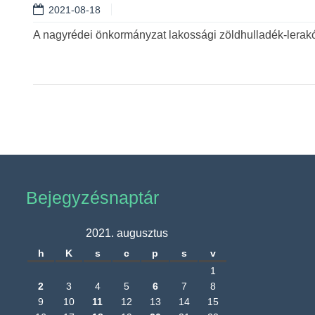
2021-08-18
A nagyrédei önkormányzat lakossági zöldhulladék-lerakó
Bejegyzésnaptár
2021. augusztus
h
K
s
c
p
s
v
1
2
3
4
5
6
7
8
9
10
11
12
13
14
15