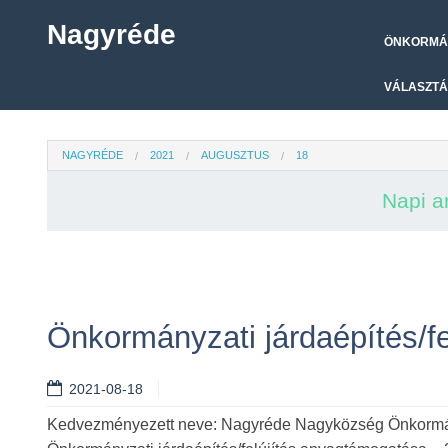
Nagyréde
ÖNKORMÁ
VÁLASZTÁ
NAGYRÉDE
2021
AUGUSZTUS
18
Napi a
Önkormányzati járdaépítés/f
2021-08-18
Kedvezményezett neve: Nagyréde Nagyközség Önkormány