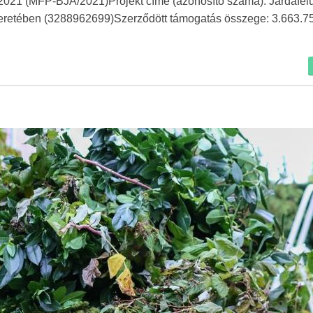
2021 (MFP-BJA/2021)Projekt címe (azonosító száma): Járdafelú
etében (3288962699)Szerződött támogatás összege: 3.663.75