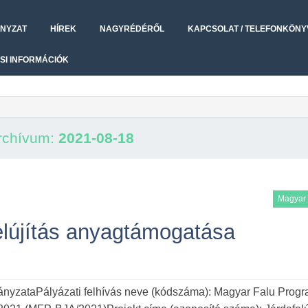
NYZAT
HÍREK
NAGYRÉDÉRŐL
KAPCSOLAT / TELEFONKÖNY
SI INFORMÁCIÓK
rchívum:
2021-08-18
Magyar 
elújítás anyagtámogatása
zataPályázati felhívás neve (kódszáma): Magyar Falu Progr