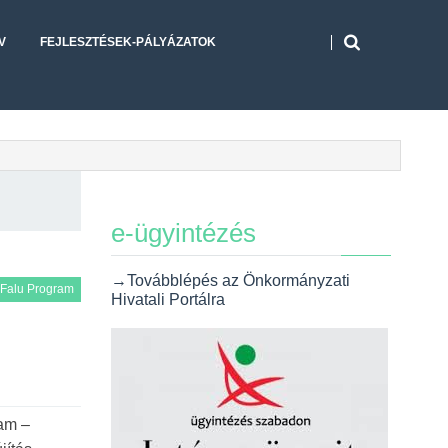
V
FEJLESZTÉSEK-PÁLYÁZATOK
e-ügyintézés
→Továbblépés az Önkormányzati
Falu Program
Hivatali Portálra
am –