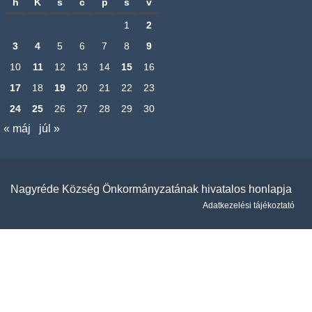
h
K
s
c
p
s
v
1
2
3
4
5
6
7
8
9
10
11
12
13
14
15
16
17
18
19
20
21
22
23
24
25
26
27
28
29
30
« máj
júl »
Nagyréde Község Önkormányzatának hivatalos honlapja
Adatkezelési tájékoztató