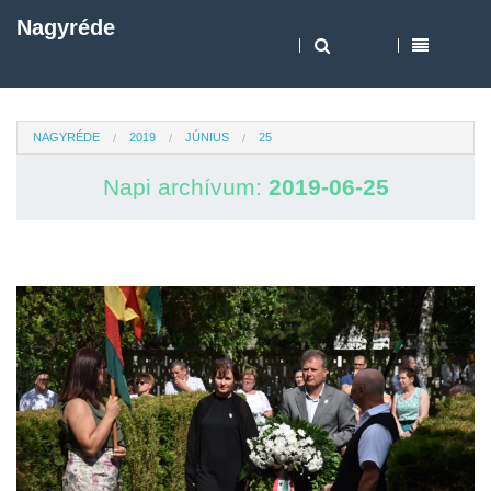
Nagyréde
NAGYRÉDE
2019
JÚNIUS
25
Napi archívum:
2019-06-25