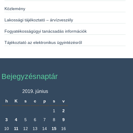
Közlemény
Lakossági tájékoztató – árvízveszély
Fogyatékosságügyi tanácsadás információk
Tájékoztató az elektronikus ügyintézésről
Bejegyzésnaptár
2019. június
h
K
s
c
p
s
v
1
2
3
4
5
6
7
8
9
10
11
12
13
14
15
16