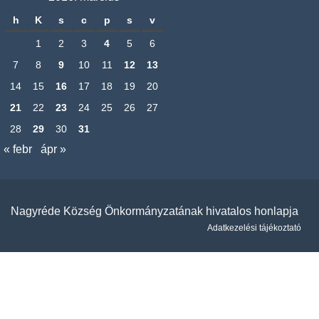
h
K
s
c
p
s
v
1
2
3
4
5
6
7
8
9
10
11
12
13
14
15
16
17
18
19
20
21
22
23
24
25
26
27
28
29
30
31
« febr
ápr »
Nagyréde Község Önkormányzatának hivatalos honlapja
Adatkezelési tájékoztató