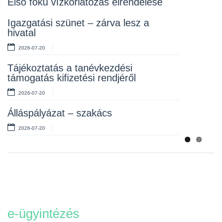
Első fokú vízkorlátozás elrendelése
Rendelet kihirdetése
Igazgatási szünet – zárva lesz a
hivatal
2026-07-10
2026-07-20
Álláspályázat – takarító
Tájékoztatás a tanévkezdési
2026-07-06
támogatás kifizetési rendjéről
2026-07-20
Álláspályázat – szakács
2026-07-20
e-ügyintézés