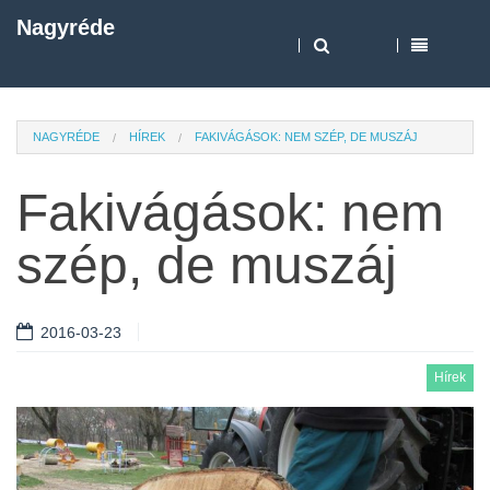
Nagyréde
NAGYRÉDE
HÍREK
FAKIVÁGÁSOK: NEM SZÉP, DE MUSZÁJ
Fakivágások: nem
szép, de muszáj
2016-03-23
Hírek