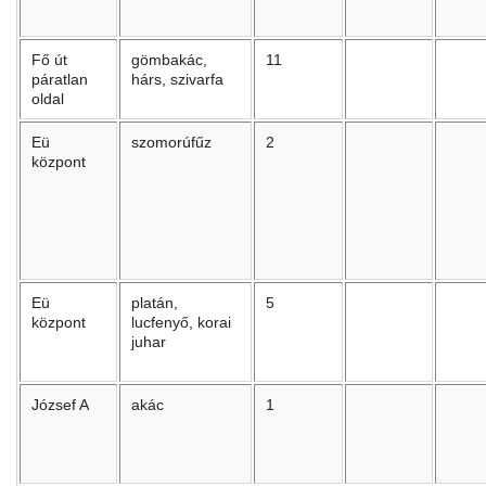
Fő út
gömbakác,
11
páratlan
hárs, szivarfa
oldal
Eü
szomorúfűz
2
központ
Eü
platán,
5
központ
lucfenyő, korai
juhar
József A
akác
1