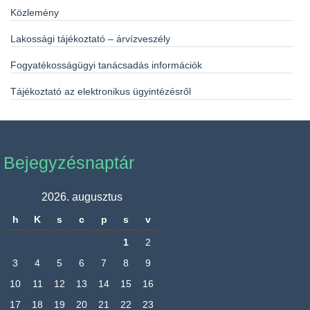
Közlemény
Lakossági tájékoztató – árvízveszély
Fogyatékosságügyi tanácsadás információk
Tájékoztató az elektronikus ügyintézésről
Bejegyzésnaptár
2026. augusztus
h
K
s
c
p
s
v
1
2
3
4
5
6
7
8
9
10
11
12
13
14
15
16
17
18
19
20
21
22
23