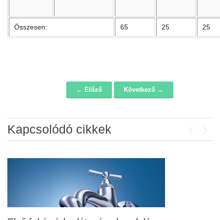
Összesen:
65
25
25
← Előző
Következő →
Navigáció
Kapcsolódó cikkek
Previou
Next
Álláspályázat – konyhai kisegítő
2026-07-20
Lakossági fórum az Erzsébet téri
fákról
2026-07-10