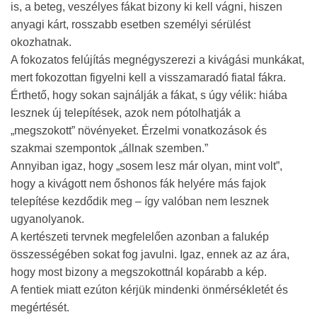
is, a beteg, veszélyes fákat bizony ki kell vágni, hiszen
anyagi kárt, rosszabb esetben személyi sérülést
okozhatnak.
A fokozatos felújítás megnégyszerezi a kivágási munkákat,
mert fokozottan figyelni kell a visszamaradó fiatal fákra.
Érthető, hogy sokan sajnálják a fákat, s úgy vélik: hiába
lesznek új telepítések, azok nem pótolhatják a
„megszokott” növényeket. Érzelmi vonatkozások és
szakmai szempontok „állnak szemben.”
Annyiban igaz, hogy „sosem lesz már olyan, mint volt”,
hogy a kivágott nem őshonos fák helyére más fajok
telepítése kezdődik meg – így valóban nem lesznek
ugyanolyanok.
A kertészeti tervnek megfelelően azonban a falukép
összességében sokat fog javulni. Igaz, ennek az az ára,
hogy most bizony a megszokottnál kopárabb a kép.
A fentiek miatt ezúton kérjük mindenki önmérsékletét és
megértését.