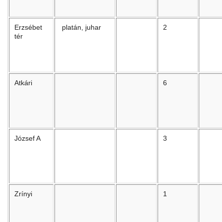
Erzsébet
platán, juhar
2
tér
Atkári
6
József A
3
Zrínyi
1