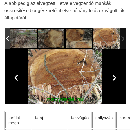
Alább pedig az elvégzett illetve elvégzendő munkák
összesítése böngészhető, illetve néhány fotó a kivágott fák
állapotáról.
nagyrede.hu
terület
fafaj
fakivágás
gallyazás
koron
megn.