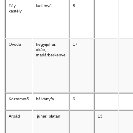
Fáy
lucfenyő
8
kastély
Óvoda
hegyijuhar,
17
akác,
madárberkenye
Köztemető
bálványfa
6
Árpád
juhar, platán
13