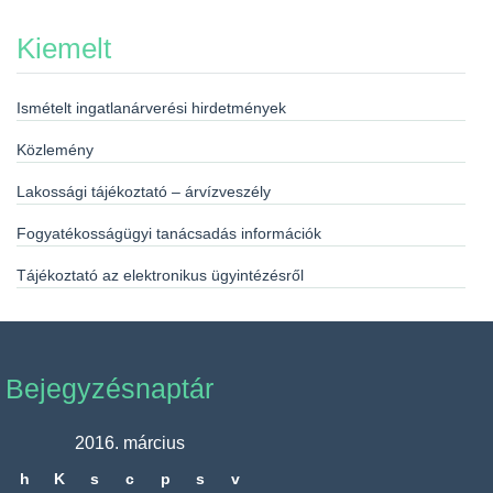
Kiemelt
Ismételt ingatlanárverési hirdetmények
Közlemény
Lakossági tájékoztató – árvízveszély
Fogyatékosságügyi tanácsadás információk
Tájékoztató az elektronikus ügyintézésről
Bejegyzésnaptár
2016. március
h
K
s
c
p
s
v