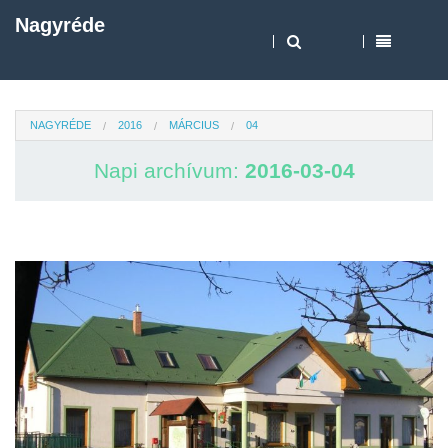
Nagyréde
NAGYRÉDE
2016
MÁRCIUS
04
Napi archívum:
2016-03-04