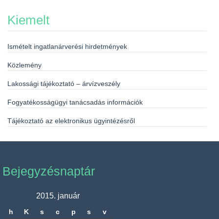
Kiemelt
Ismételt ingatlanárverési hirdetmények
Közlemény
Lakossági tájékoztató – árvízveszély
Fogyatékosságügyi tanácsadás információk
Tájékoztató az elektronikus ügyintézésről
Bejegyzésnaptár
2015. január
h
K
s
c
p
s
v