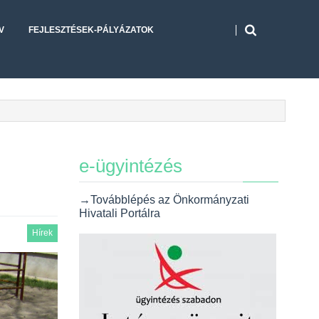
V
FEJLESZTÉSEK-PÁLYÁZATOK
e-ügyintézés
→Továbblépés az Önkormányzati
Hivatali Portálra
Hírek