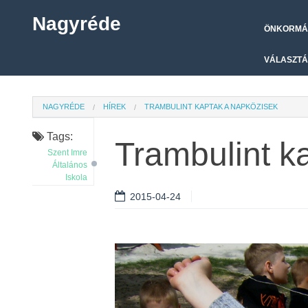
Nagyréde
ÖNKORMÁ
VÁLASZTÁ
NAGYRÉDE
HÍREK
TRAMBULINT KAPTAK A NAPKÖZISEK
Tags:
Trambulint k
Szent Imre
Általános
Iskola
2015-04-24