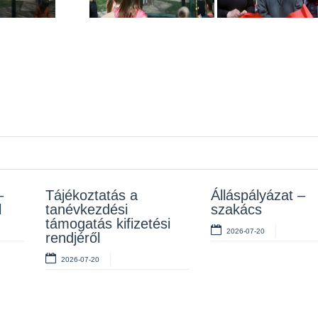
–
z
Tájékoztatás a
Rendelet kihirdetése
Álláspályázat –
Álláspályázat –
l
tanévkezdési
szakács
takarító
2026-07-10
támogatás kifizetési
2026-07-20
2026-07-06
rendjéről
2026-07-20