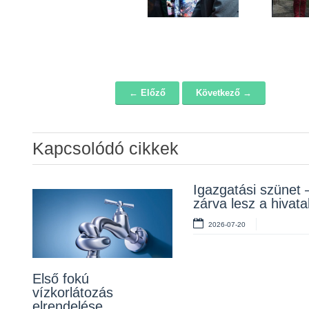
← Előző
Következő →
Navigáció
Kapcsolódó cikkek
Álláspályázat –
Igazgatási szünet 
Lakossági fórum a
konyhai kisegítő
zárva lesz a hivata
Erzsébet téri fákról
2026-07-20
2026-07-20
2026-07-10
Első fokú
vízkorlátozás
elrendelése