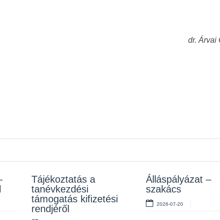
dr. Árvai
–
z
Tájékoztatás a
Rendelet kihirdetése
Álláspályázat –
Álláspályázat –
l
tanévkezdési
szakács
takarító
2026-07-10
támogatás kifizetési
2026-07-20
2026-07-06
rendjéről