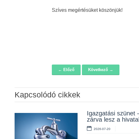
Szíves megértésüket köszönjük!
← Előző
Következő →
Navigáció
Kapcsolódó cikkek
Álláspályázat –
Igazgatási szünet 
Lakossági fórum a
konyhai kisegítő
zárva lesz a hivata
Erzsébet téri fákról
2026-07-20
2026-07-20
2026-07-10