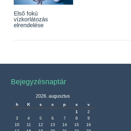
Első fokú
vízkorlátozás
elrendelése
Bejegyzésnaptár
2026. augusztus
h
K
s
c
p
s
v
1
2
3
4
5
6
7
8
9
10
11
12
13
14
15
16