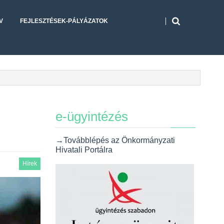
V
FEJLESZTÉSEK-PÁLYÁZATOK
e-ügyintézés
→Továbblépés az Önkormányzati
Hivatali Portálra
Hírek