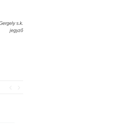
 Gergely s.k.
jegyző
Previous
Next