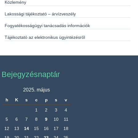
Közlemény
Lakossági tájékoztató – árvízveszély
Fogyatékosságügyi tanácsadás információk
Tájékoztató az elektronikus ügyintézésről
Bejegyzésnaptár
2025. május
h
K
s
c
p
s
v
1
2
3
4
5
6
7
8
9
10
11
12
13
14
15
16
17
18
19
20
21
22
23
24
25