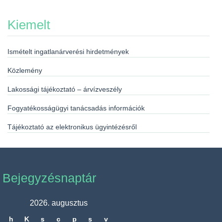
Kiemelt
Ismételt ingatlanárverési hirdetmények
Közlemény
Lakossági tájékoztató – árvízveszély
Fogyatékosságügyi tanácsadás információk
Tájékoztató az elektronikus ügyintézésről
Bejegyzésnaptár
2026. augusztus
h
K
s
c
p
s
v