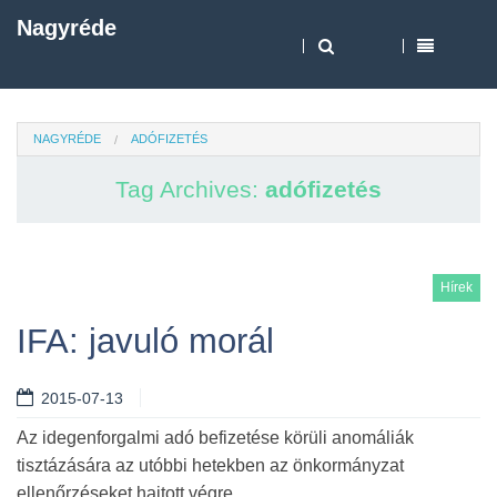
Nagyréde
NAGYRÉDE
ADÓFIZETÉS
Tag Archives:
adófizetés
Hírek
IFA: javuló morál
2015-07-13
Az idegenforgalmi adó befizetése körüli anomáliák
tisztázására az utóbbi hetekben az önkormányzat
ellenőrzéseket hajtott végre.