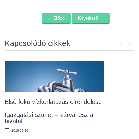
← Előző
Következő →
Navigáció
Kapcsolódó cikkek
Previou
Next
Álláspályázat – konyhai kisegítő
2026-07-20
Lakossági fórum az Erzsébet téri
fákról
2026-07-10
Első fokú vízkorlátozás elrendelése
Rendelet kihirdetése
Igazgatási szünet – zárva lesz a
hivatal
2026-07-10
2026-07-20
Álláspályázat – takarító