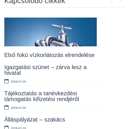
Kapcsolódó cikkek
Previou
Next
Álláspályázat – konyhai kisegítő
2026-07-20
Lakossági fórum az Erzsébet téri
fákról
2026-07-10
Első fokú vízkorlátozás elrendelése
Rendelet kihirdetése
Igazgatási szünet – zárva lesz a
hivatal
2026-07-10
2026-07-20
Álláspályázat – takarító
Tájékoztatás a tanévkezdési
2026-07-06
támogatás kifizetési rendjéről
2026-07-20
Álláspályázat – szakács
2026-07-20