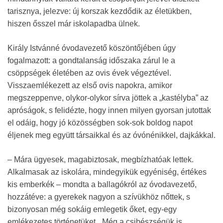
tarisznya, jelezve: új korszak kezdődik az életükben,
hiszen ősszel már iskolapadba ülnek.
Király Istvánné óvodavezető köszöntőjében úgy
fogalmazott: a gondtalanság időszaka zárul le a
csöppségek életében az ovis évek végeztével.
Visszaemlékezett az első ovis napokra, amikor
megszeppenve, olykor-olykor sírva jöttek a „kastélyba” az
apróságok, s felidézte, hogy innen milyen gyorsan jutottak
el odáig, hogy jó közösségben sok-sok boldog napot
éljenek meg együtt társaikkal és az óvónénikkel, dajkákkal.
– Mára ügyesek, magabiztosak, megbízhatóak lettek.
Alkalmasak az iskolára, mindegyikük egyéniség, értékes
kis emberkék – mondta a ballagókról az óvodavezető,
hozzátéve: a gyerekek nagyon a szívükhöz nőttek, s
bizonyosan még sokáig emlegetik őket, egy-egy
emlékezetes történetüket. „Még a csibészségük is