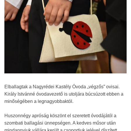
Elballagtak a Nagyrédei Kastély Óvoda „végzős” ovisai.
Király Istvánné óvodavezető is utoljára búcsúzott ebben a
minőségében a legnagyobbaktól.
Huszonnégy apróság köszönt el szeretett óvodájától a
szombati ballagási ünnepségen. A kedves műsor után
mindannyiuk vállára került a csoportjuk jelével díszített