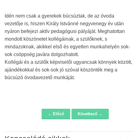
Idén nem csak a gyerekek búcsúztak, de az óvoda
vezetője is, hiszen Király Istvánné negyvenegy év után
nyáron befejezi aktív pedagógusi pályáját. Meghatottan
mondott köszönetet kollégáinak, a szülőknek, s
mindazoknak, akikkel első és egyetlen munkahelyén sok-
sok csöppség javára dolgozhatott.
Kollégái és a szülők képviselői ugyancsak könnyek között,
ajándékokkal és sok-sok jó szóval köszönték meg a
búcsúzó óvodavezető munkáját.
← Előző
Következő →
Navigáció