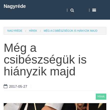
Nagyréde
NAGYRÉDE
HÍREK
MÉG A CSIBÉSZSÉGÜK IS HIÁNYZIK MAJD
Még a
csibészségük is
hiányzik majd
2017-05-27
Hírek