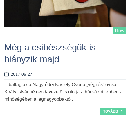
Hírek
Még a csibészségük is
hiányzik majd
Tovább
2017-05-27
Elballagtak a Nagyrédei Kastély Óvoda „végzős” ovisai.
Király Istvánné óvodavezető is utoljára búcsúzott ebben a
minőségében a legnagyobbaktól.
TOVÁBB