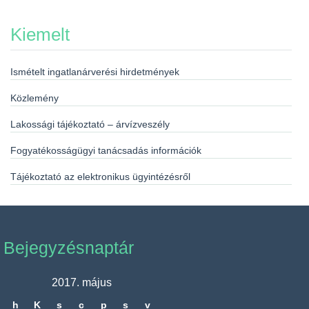
Kiemelt
Ismételt ingatlanárverési hirdetmények
Közlemény
Lakossági tájékoztató – árvízveszély
Fogyatékosságügyi tanácsadás információk
Tájékoztató az elektronikus ügyintézésről
Bejegyzésnaptár
2017. május
h
K
s
c
p
s
v