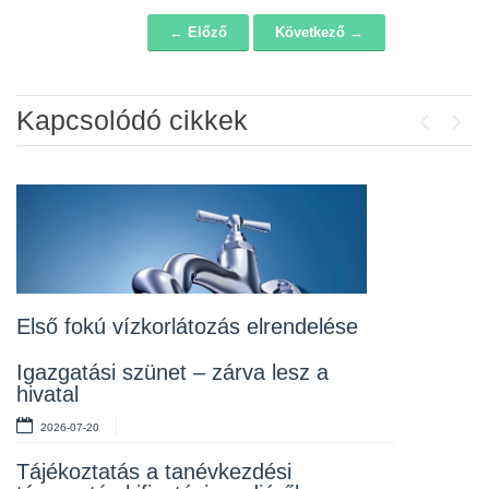
← Előző
Következő →
Navigáció
Kapcsolódó cikkek
Previou
Next
Álláspályázat – konyhai kisegítő
2026-07-20
Lakossági fórum az Erzsébet téri
fákról
2026-07-10
Első fokú vízkorlátozás elrendelése
Rendelet kihirdetése
Igazgatási szünet – zárva lesz a
hivatal
2026-07-10
2026-07-20
Álláspályázat – takarító
Tájékoztatás a tanévkezdési
2026-07-06