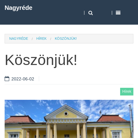
Nagyréde
NAGYRÉDE
HÍREK
KÖSZÖNJÜK!
Köszönjük!
2022-06-02
Hírek