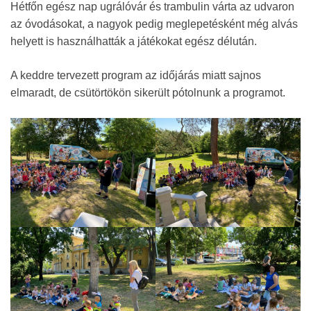
Hétfőn egész nap ugrálóvár és trambulin várta az udvaron
az óvodásokat, a nagyok pedig meglepetésként még alvás
helyett is használhatták a játékokat egész délután.
A keddre tervezett program az időjárás miatt sajnos
elmaradt, de csütörtökön sikerült pótolnunk a programot.