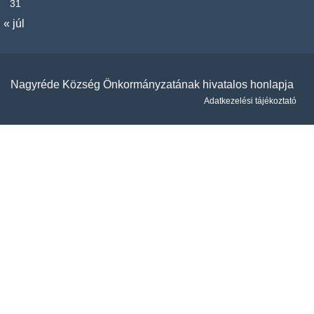
31
« júl
Nagyréde Község Önkormányzatának hivatalos honlapja
Adatkezelési tájékoztató