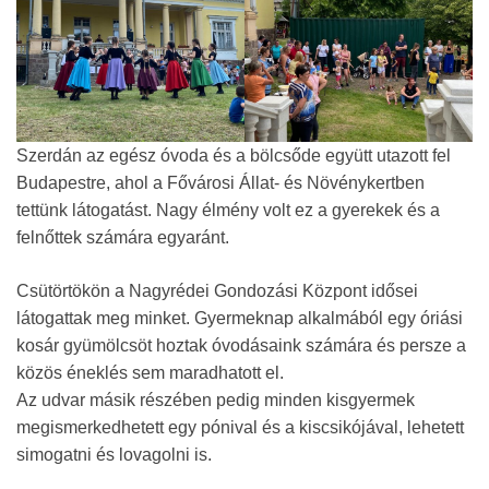
Szerdán az egész óvoda és a bölcsőde együtt utazott fel
Budapestre, ahol a Fővárosi Állat- és Növénykertben
tettünk látogatást. Nagy élmény volt ez a gyerekek és a
felnőttek számára egyaránt.
Csütörtökön a Nagyrédei Gondozási Központ idősei
látogattak meg minket. Gyermeknap alkalmából egy óriási
kosár gyümölcsöt hoztak óvodásaink számára és persze a
közös éneklés sem maradhatott el.
Az udvar másik részében pedig minden kisgyermek
megismerkedhetett egy pónival és a kiscsikójával, lehetett
simogatni és lovagolni is.