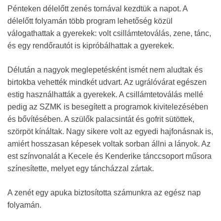
Pénteken délelőtt zenés tornával kezdtük a napot. A
délelőtt folyamán több program lehetőség közül
válogathattak a gyerekek: volt csillámtetoválás, zene, tánc,
és egy rendőrautót is kipróbálhattak a gyerekek.
Délután a nagyok meglepetésként ismét nem aludtak és
birtokba vehették mindkét udvart. Az ugrálóvárat egészen
estig használhatták a gyerekek. A csillámtetoválás mellé
pedig az SZMK is besegített a programok kivitelezésében
és bővítésében. A szülők palacsintát és gofrit sütöttek,
szörpöt kínáltak. Nagy sikere volt az egyedi hajfonásnak is,
amiért hosszasan képesek voltak sorban állni a lányok. Az
est színvonalát a Kecele és Kenderike tánccsoport műsora
színesítette, melyet egy táncházzal zártak.
A zenét egy apuka biztosította számunkra az egész nap
folyamán.