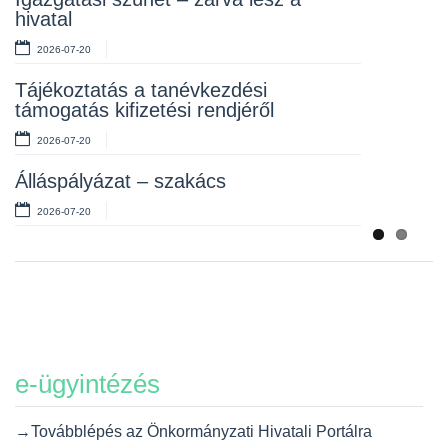
hivatal
2026-07-10
2026-07-20
Álláspályázat – takarító
Tájékoztatás a tanévkezdési
2026-07-06
támogatás kifizetési rendjéről
2026-07-20
Álláspályázat – szakács
2026-07-20
e-ügyintézés
→Továbblépés az Önkormányzati Hivatali Portálra